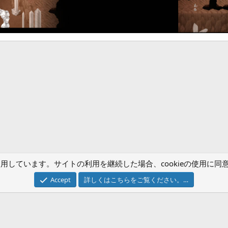
ク
) を使用しています。サイトの利用を継続した場合、cookieの使用
お問い合わせ
Accept
詳しくはこちらをご覧ください。…
®
Community platform by XenForo
© 2010-2024 XenForo Ltd.