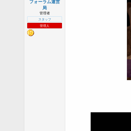
フォーラム運営
a
r
局
t
管理者
e
スタッフ
r
管理人