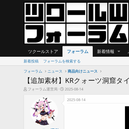
ツクールストア
フォーラム
新着情報
新着投稿
フォーラムを検索する
フォーラム
ニュース
商品向けニュース
【追加素材】KRクォーツ洞窟タ
T
開
フォーラム運営局
2025-08-14
h
始
r
日
2025-08-14
e
a
d
s
t