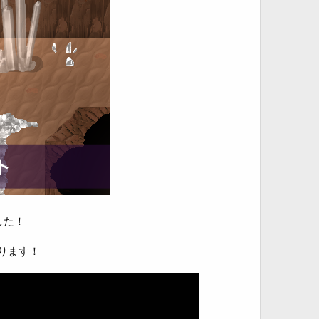
した！
ります！