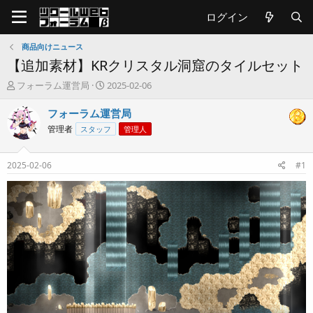
ログイン
商品向けニュース
【追加素材】KRクリスタル洞窟のタイルセット
T
開
フォーラム運営局
2025-02-06
h
始
r
日
フォーラム運営局
e
管理者
スタッフ
管理人
a
d
s
2025-02-06
#1
t
a
r
t
e
r