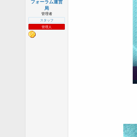
フォーラム運営
a
r
局
t
管理者
e
スタッフ
r
管理人