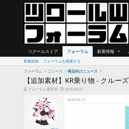
ツクールストア
フォーラム
新着情報
新着投稿
フォーラムを検索する
フォーラム
ニュース
商品向けニュース
【追加素材】KR乗り物 - クル
T
開
フォーラム運営局
2025-03-27
h
始
r
日
2025-03-27
e
a
d
s
t