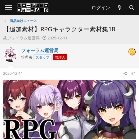
ログイン
商品向けニュース
【追加素材】RPGキャラクター素材集18
T
開
フォーラム運営局
2025-12-11
h
始
r
日
フォーラム運営局
e
管理者
スタッフ
管理人
a
d
s
2025-12-11
#1
t
a
r
t
e
r