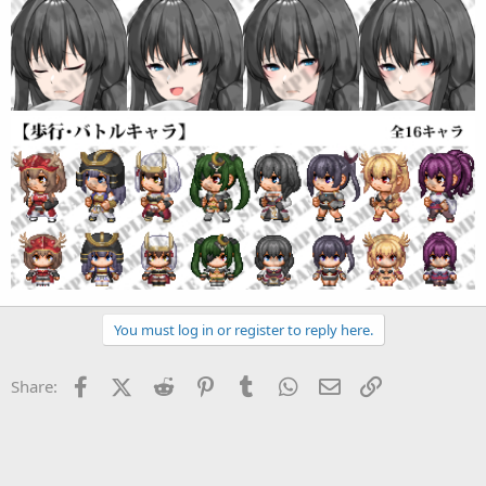
You must log in or register to reply here.
Facebook
X (Twitter)
Reddit
Pinterest
Tumblr
WhatsApp
Eメール
リンク
Share: