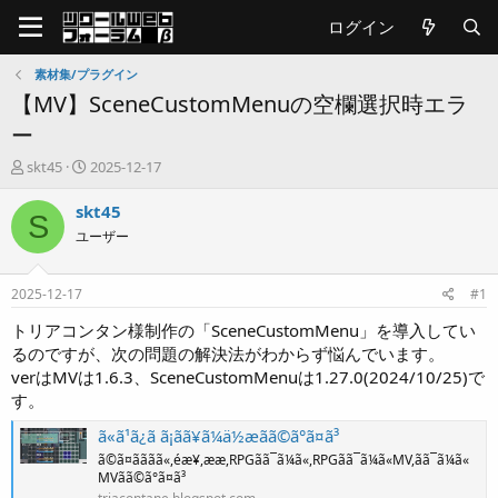
ログイン
素材集/プラグイン
【MV】SceneCustomMenuの空欄選択時エラ
ー
T
開
skt45
2025-12-17
h
始
r
日
skt45
S
e
ユーザー
a
d
s
2025-12-17
#1
t
a
トリアコンタン様制作の「SceneCustomMenu」を導入してい
r
るのですが、次の問題の解決法がわからず悩んでいます。
t
verはMVは1.6.3、SceneCustomMenuは1.27.0(2024/10/25)で
e
す。
r
ã«ã¹ã¿ã ã¡ãã¥ã¼ä½æãã©ã°ã¤ã³
ã©ã¤ãããã«,éæ¥,ææ,RPGãã¯ã¼ã«,RPGãã¯ã¼ã«MV,ãã¯ã¼ã«
MVãã©ã°ã¤ã³