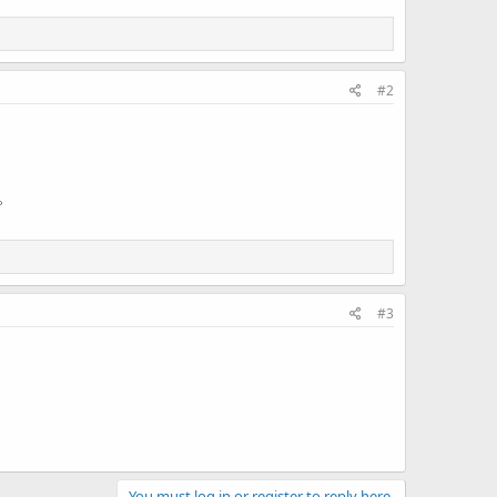
#2
。
#3
You must log in or register to reply here.