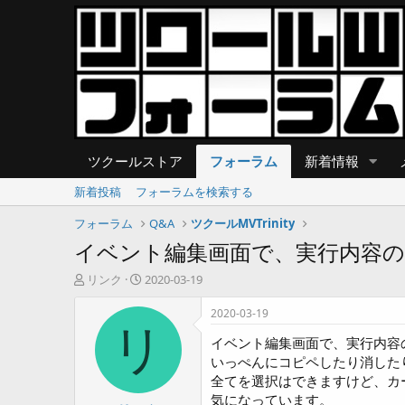
ツクールストア
フォーラム
新着情報
新着投稿
フォーラムを検索する
フォーラム
Q&A
ツクールMVTrinity
イベント編集画面で、実行内容
T
開
リンク
2020-03-19
h
始
r
日
2020-03-19
e
リ
イベント編集画面で、実行内容
a
d
いっぺんにコピペしたり消した
s
全てを選択はできますけど、カ
t
気になっています。