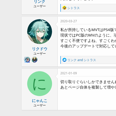
リンク
a
r
ユーザー
R
シトラス
t
e
e
a
r
c
2020-03-27
t
i
私が所持しているMVTはPS4版
o
現状ではPC版のMVのように
n
すごく不便ですよね、すごくわ
s
:
今後のアップデートで対応して
リクドウ
ユーザー
R
リンク
and
シトラス
e
a
c
2021-01-09
t
に
i
切り取りぐらいしかできません
o
あとページ自体を複製して増や
n
s
:
にゃんこ
ユーザー