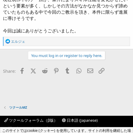
例：<ChangeTo[9]: a.isStateAffected(18)>
という要素が多く、しかしその方法がなかなか見つからず諦め
ていたものもある中で今回のご教示を頂き、本件に限らず進展
ステートEを付与するスキルを使用させてみてください。
に導けそうです。
使用者にステートCが付与されていればステートDを付与するスキル
に変化します。
今回は誠にありがとうございました。
ツクールの標準処理を使用しているのでバトルログは通常通り出力さ
R
エルジェ
れます。
e
a
これを試し要件を満たせていて問題がなければ選択肢に入れてみてく
c
You must log in or register to reply here.
ださい。
t
i
o
Facebook
X (Twitter)
Reddit
Pinterest
Tumblr
WhatsApp
Eメール
リンク
Share:
n
s
:
ツクールMZ
ツクールフォーラム（β版）
日本語 (Japanese)
お問い合わせ
規約
プライバシーポリシー
ヘルプ
このサイトではcookie (クッキー) を使用しています。サイトの利用を継続した場