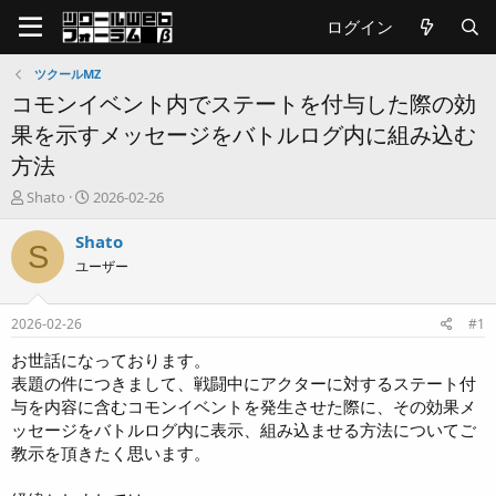
ログイン
ツクールMZ
コモンイベント内でステートを付与した際の効
果を示すメッセージをバトルログ内に組み込む
方法
T
開
Shato
2026-02-26
h
始
r
日
Shato
S
e
ユーザー
a
d
s
2026-02-26
#1
t
a
お世話になっております。
r
表題の件につきまして、戦闘中にアクターに対するステート付
t
与を内容に含むコモンイベントを発生させた際に、その効果メ
e
ッセージをバトルログ内に表示、組み込ませる方法についてご
r
教示を頂きたく思います。