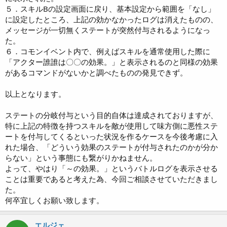
５．スキルBの設定画面に戻り、基本設定から範囲を「なし」
に設定したところ、上記の効かなかったログは消えたものの、
メッセージが一切無くステートが突然付与されるようになっ
た。
６．コモンイベント内で、例えばスキルを通常使用した際に
「アクター誰誰は〇〇の効果。」と表示されるのと同様の効果
があるコマンドがないかと調べたものの発見できず。
以上となります。
ステートの分岐付与という目的自体は達成されておりますが、
特に上記の特徴を持つスキルを敵が使用して味方側に悪性ステ
ートを付与してくるといった状況を作るケースを今後考慮に入
れた場合、「どういう効果のステートが付与されたのかが分か
らない」という事態にも繋がりかねません。
よって、やはり「～の効果。」というバトルログを表示させる
ことは重要であると考えた為、今回ご相談させていただきまし
た。
何卒宜しくお願い致します。
エルジェ