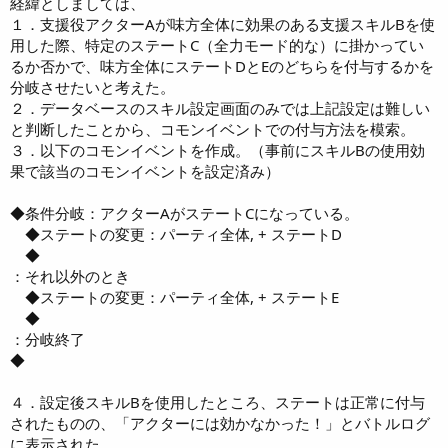
経緯としましては、
１．支援役アクターAが味方全体に効果のある支援スキルBを使
用した際、特定のステートC（全力モード的な）に掛かってい
るか否かで、味方全体にステートDとEのどちらを付与するかを
分岐させたいと考えた。
２．データベースのスキル設定画面のみでは上記設定は難しい
と判断したことから、コモンイベントでの付与方法を模索。
３．以下のコモンイベントを作成。（事前にスキルBの使用効
果で該当のコモンイベントを設定済み）
◆条件分岐：アクターAがステートCになっている。
◆ステートの変更：パーティ全体, + ステートD
◆
：それ以外のとき
◆ステートの変更：パーティ全体, + ステートE
◆
：分岐終了
◆
４．設定後スキルBを使用したところ、ステートは正常に付与
されたものの、「アクターには効かなかった！」とバトルログ
に表示された。