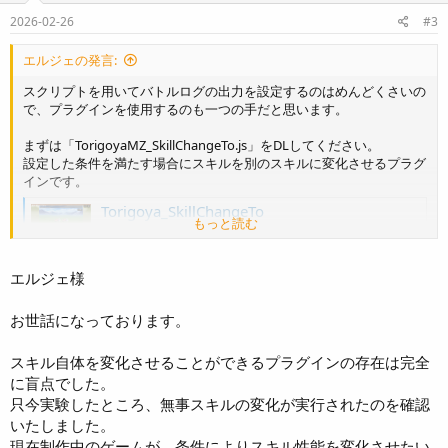
n
s
2026-02-26
#3
:
エルジェの発言:
スクリプトを用いてバトルログの出力を設定するのはめんどくさいの
で、プラグインを使用するのも一つの手だと思います。
まずは「TorigoyaMZ_SkillChangeTo.js」をDLしてください。
設定した条件を満たす場合にスキルを別のスキルに変化させるプラグ
インです。
Torigoya_SkillChangeTo
もっと読む
スキル変化条件設定プラグイン
torigoya-plugin.rutan.dev
エルジェ様
プラグインをプラグイン管理画面でONにしてください。
お世話になっております。
以下の二つのスキルを新たに用意してください。
・ステートDを付与するスキル
・ステートEを付与するスキル
スキル自体を変化させることができるプラグインの存在は完全
に盲点でした。
ステートEを付与するスキルのメモ欄に以下のように記入してくださ
只今実験したところ、無事スキルの変化が実行されたのを確認
い。
いたしました。
<ChangeTo[ステートDを付与するスキルのID]: a.isStateAffected(ステ
現在制作中のゲームが、条件によりスキル性能を変化させたい
ートCのID)>