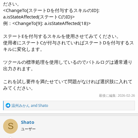
ださい。
<ChangeTo[ステートDを付与するスキルのID]:
a.isStateAffected(ステートCのID)>
例：<ChangeTo[9]: a.isStateAffected(18)>
ステートEを付与するスキルを使用させてみてください。
使用者にステートCが付与されていればステートDを付与するス
キルに変化します。
ツクールの標準処理を使用しているのでバトルログは通常通り
出力されます。
これを試し要件を満たせていて問題がなければ選択肢に入れて
みてください。
最後に編集:
2026-02-26
R
温州みかん
and
Shato
e
a
c
Shato
S
t
ユーザー
i
o