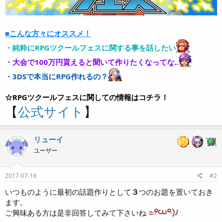
■こんな方々にオススメ！
・純粋にRPGツクールフェスに関する事を話したい
・大会で100万円貰えると聞いて作りたくなってな..
・3DSで本当にRPG作れるの？
☆RPGツクールフェスに関しての情報はコチラ！
【
公式サイト
】
リューイ
ユーザー
2017-07-16
#2
いつものように最初の話題作りとして
３
つのお題を置いておき
ます。
ご興味ある方は是非回答してみて下さいね