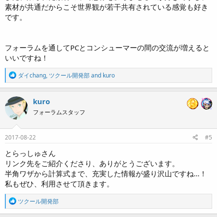
素材が共通だからこそ世界観が若干共有されている感覚も好き
です。
フォーラムを通してPCとコンシューマーの間の交流が増えると
いいですね！
R
ダイchang
,
ツクール開発部
and
kuro
e
a
c
kuro
t
フォーラムスタッフ
i
o
n
s
2017-08-22
#5
:
とらっしゅさん
リンク先をご紹介くださり、ありがとうございます。
半角ワザから計算式まで、充実した情報が盛り沢山ですね…！
私もぜひ、利用させて頂きます。
R
ツクール開発部
e
a