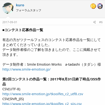
c
kuro
t
フォーラムスタッフ
i
o
n
s
2017-09-01
#6
:
■コンテスト応募作品一覧
有志の方がツクールフェスのコンテスト応募作品を一覧にして
まとめてくださっていました。
データ制作者様のご了解を頂きましたので、ここに掲載させて
頂きます。
データ制作者：Smile Emotion Works a-tadashi（タダシ）様
http://www.smile-emotion.jp/
第2回コンテストの作品一覧：2017年8月31日終了時点/355作
品
CSV(UTF-8)
http://www.smile-emotion.jp/tkoolfes_c2_utf8.csv
CSV(Shift_JIS)
http://www.smile-emotion.jp/tkoolfes_c2_sjis.csv