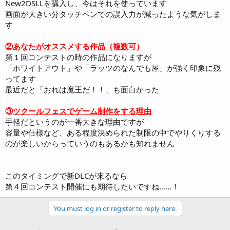
New2DSLLを購入し、今はそれを使っています
画面が大きい分タッチペンでの誤入力が減ったような気がしま
す
②
あなたがオススメする作品（複数可）
第１回コンテストの時の作品になりますが
「ホワイトアウト」や「ラッツのなんでも屋」が強く印象に残
ってます
最近だと「おれは魔王だ！！」も面白かった
③
ツクールフェスでゲーム制作をする理由
手軽だというのが一番大きな理由ですが
容量や仕様など、ある程度決められた制限の中でやりくりする
のが楽しいからっていうのもあるかも知れません
このタイミングで新DLCが来るなら
第４回コンテスト開催にも期待したいですね……！
You must log in or register to reply here.