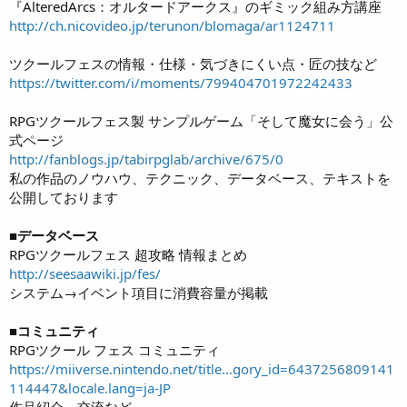
『AlteredArcs：オルタードアークス』のギミック組み方講座
http://ch.nicovideo.jp/terunon/blomaga/ar1124711
ツクールフェスの情報・仕様・気づきにくい点・匠の技など
https://twitter.com/i/moments/799404701972242433
RPGツクールフェス製 サンプルゲーム「そして魔女に会う」公
式ページ
http://fanblogs.jp/tabirpglab/archive/675/0
私の作品のノウハウ、テクニック、データベース、テキストを
公開しております
■データベース
RPGツクールフェス 超攻略 情報まとめ
http://seesaawiki.jp/fes/
システム→イベント項目に消費容量が掲載
■コミュニティ
RPGツクール フェス コミュニティ
https://miiverse.nintendo.net/title...gory_id=6437256809141
114447&locale.lang=ja-JP
作品紹介、交流など