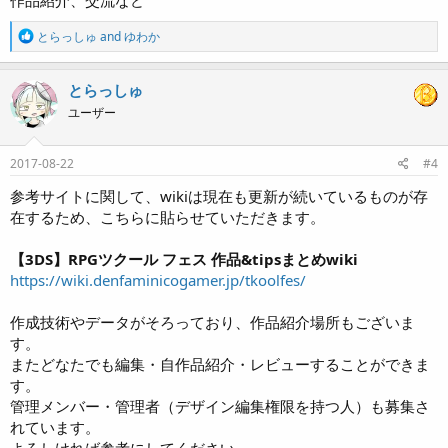
R
とらっしゅ
and
ゆわか
e
a
c
とらっしゅ
t
ユーザー
i
o
n
s
2017-08-22
#4
:
参考サイトに関して、wikiは現在も更新が続いているものが存
在するため、こちらに貼らせていただきます。
【3DS】RPGツクール フェス 作品&tipsまとめwiki
https://wiki.denfaminicogamer.jp/tkoolfes/
作成技術やデータがそろっており、作品紹介場所もございま
す。
またどなたでも編集・自作品紹介・レビューすることができま
す。
管理メンバー・管理者（デザイン編集権限を持つ人）も募集さ
れています。