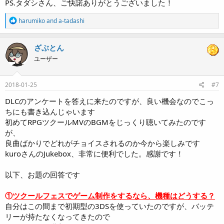
PS.タダシさん、ご快諾ありがとうございました！
R
harumiko
and
a-tadashi
e
a
c
ざぶとん
t
ユーザー
i
o
n
s
2018-01-25
#7
:
DLCのアンケートを答えに来たのですが、良い機会なのでこっ
ちにも書き込んじゃいます
初めてRPGツクールMVのBGMをじっくり聴いてみたのです
が、
良曲ばかりでどれがチョイスされるのか今から楽しみです
kuroさんのJukebox、非常に便利でした。感謝です！
以下、お題の回答です
①
ツクールフェスでゲーム制作をするなら、機種はどうする？
自分はこの間まで初期型の3DSを使っていたのですが、バッテ
リーが持たなくなってきたので