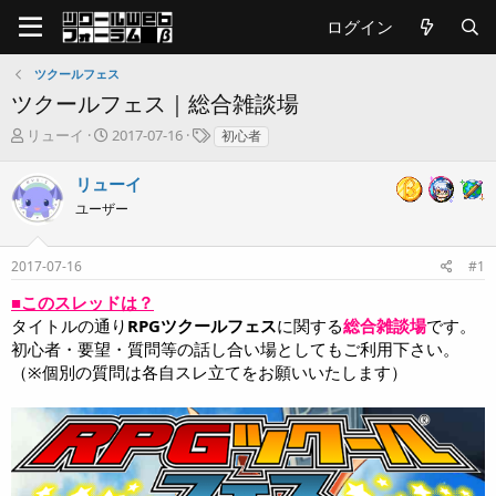
ログイン
ツクールフェス
ツクールフェス｜総合雑談場
T
開
タ
リューイ
2017-07-16
初心者
h
始
グ
r
日
リューイ
e
ユーザー
a
d
s
2017-07-16
#1
t
a
■このスレッドは？
r
タイトルの通り
RPGツクールフェス
に関する
総合雑談場
です。
t
初心者・要望・質問等の話し合い場としてもご利用下さい。
e
（※個別の質問は各自スレ立てをお願いいたします）
r