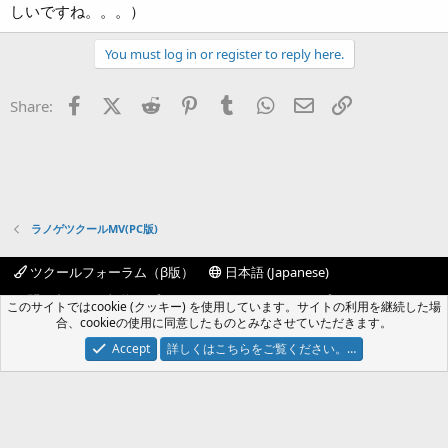
しいですね。。。）
You must log in or register to reply here.
Facebook
X (Twitter)
Reddit
Pinterest
Tumblr
WhatsApp
Eメール
リンク
Share:
ラノゲツクールMV(PC版)
ツクールフォーラム（β版）
日本語 (Japanese)
お問い合わせ
規約
プライバシーポリシー
ヘルプ
このサイトではcookie (クッキー) を使用しています。サイトの利用を継続した場
フォーラムトップ
R
合、cookieの使用に同意したものとみなさせていただきます。
S
S
Accept
詳しくはこちらをご覧ください。…
®
Community platform by XenForo
© 2010-2024 XenForo Ltd.