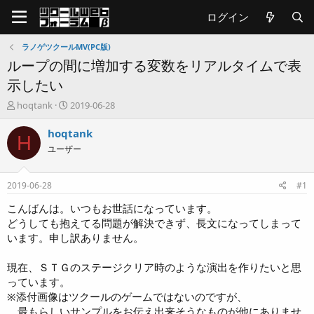
ログイン
ラノゲツクールMV(PC版)
ループの間に増加する変数をリアルタイムで表
示したい
T
開
hoqtank
2019-06-28
h
始
r
日
hoqtank
H
e
ユーザー
a
d
s
2019-06-28
#1
t
a
こんばんは。いつもお世話になっています。
r
どうしても抱えてる問題が解決できず、長文になってしまって
t
います。申し訳ありません。
e
r
現在、ＳＴＧのステージクリア時のような演出を作りたいと思
っています。
※添付画像はツクールのゲームではないのですが、
最もらしいサンプルをお伝え出来そうなものが他にありませ