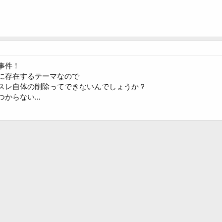
事件！
に存在するテーマなので
スレ自体の削除ってできないんでしょうか？
つからない…
ク