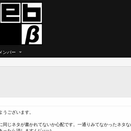
メンバー
ようございます。
に同じネタが書かれてないか心配です。一通りみてなかったネタな
たら消しますん(;´･ω･)