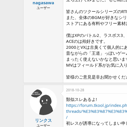
a
nagasawa
r
ユーザー
皆さんのツクールシリーズのRT
t
e
また、全体のBGMが好きなシ
r
ストアにある有料やフリー素材
僕はXPのバトル2、ラスボス3
ACEのは殆好きです。
2000とVXは古臭くて個人的
昔ながらの「王道」っぽいゲー
まったく使えないかなと思いま
MVはフィールド系がお気に入
皆様のご意見是非お聞かせくだ
2018-10-28
類似スレあるよ!
https://forum.tkool.jp/index.p
threads/%E3%83%87%E3%8
/
リンクス
初レスが誘導になってしまい申
ユーザー