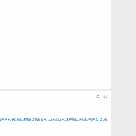
#2
%AA%9E%E3%82%8B%E3%82%B9%E3%83%AC.258