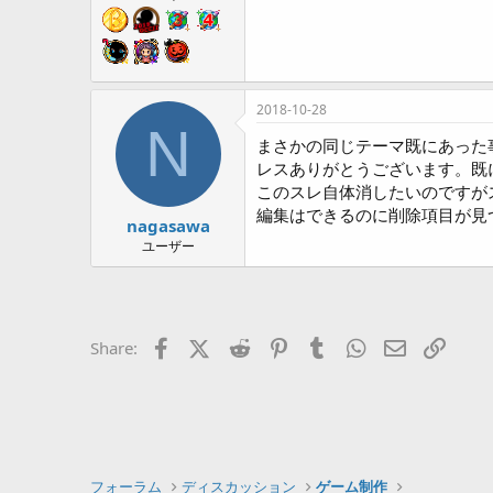
2018-10-28
N
まさかの同じテーマ既にあった
レスありがとうございます。既
このスレ自体消したいのですが
編集はできるのに削除項目が見
nagasawa
ユーザー
Facebook
X (Twitter)
Reddit
Pinterest
Tumblr
WhatsApp
Eメール
リン
Share:
フォーラム
ディスカッション
ゲーム制作