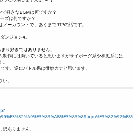
Pで好きなBGMは何ですか？
リーズは何ですか？
はノーカウントで、あくまでRTPの話です。
、ダンジョン4。
にあまり好きではありません。
ム制作には向いていると思いますがサイボーグ系や和風系には
す。
りです。逆にバトル系は微妙カナと思います。
さい。
hp?
3%95%E3%82%A9%E3%83%AB%E3%83%88bgm%E3%82%92%E8
し訳ありません。