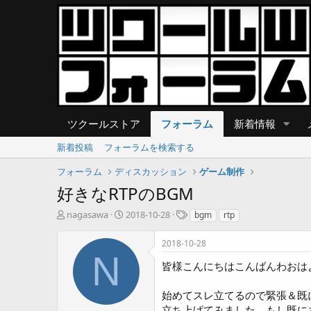
ツクールストア
フォーラム
新着情報
新着投稿
フォーラムを検索する
フォーラム
ディスカッション
ゲーム制作
好きなRTPのBGM
T
開
タ
nagasawa
2018-10-28
bgm
rtp
h
始
グ
r
日
2018-10-28
e
N
a
皆様こんにちはこんばんわおは
d
s
始めてスレ立てるので緊張＆既
t
立ち上げてみました。もし既にあっ