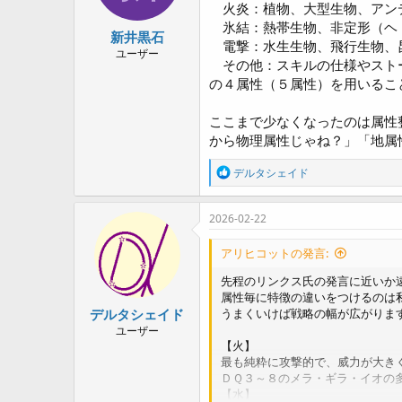
a
火炎：植物、大型生物、アン
r
氷結：熱帯生物、非定形（ヘ
新井黒石
t
電撃：水生生物、飛行生物、
e
ユーザー
その他：スキルの仕様やスト
r
の４属性（５属性）を用いるこ
ここまで少なくなったのは属性
から物理属性じゃね？」「地属
R
デルタシェイド
e
a
c
2026-02-22
t
i
アリヒコットの発言:
o
n
先程のリンクス氏の発言に近いか
s
属性毎に特徴の違いをつけるのは
:
デルタシェイド
うまくいけば戦略の幅が広がりま
ユーザー
【火】
最も純粋に攻撃的で、威力が大きく
ＤＱ３～８のメラ・ギラ・イオの
【水】