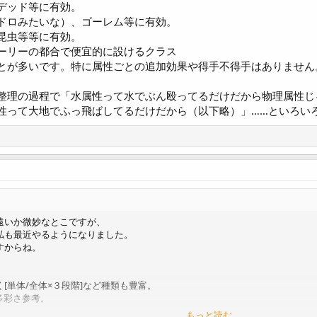
デッド等に有効。
ドロみたいな）、ゴーレム等に有効。
昆虫等等に有効。
ーリーの都合で便宜的に設けるクラス
とが多いです。特に属性ごとの追加効果や得手不得手はありません
整理の過程で「水属性って水でぶん殴ってるだけだから物理属性じ
性って大地でふっ飛ばしてるだけだから（以下略）」……といろい
遠いか微妙なとこですが、
私も最近やるようになりました。
すからね。
[単体/全体×３段階]など種類も豊富。
多彩さ参考。
もっと読む