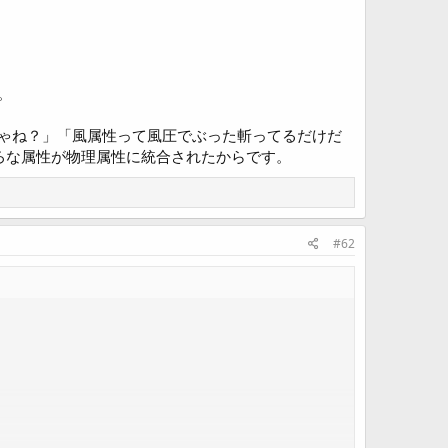
。
ゃね？」「風属性って風圧でぶった斬ってるだけだ
ろな属性が物理属性に統合されたからです。
#62