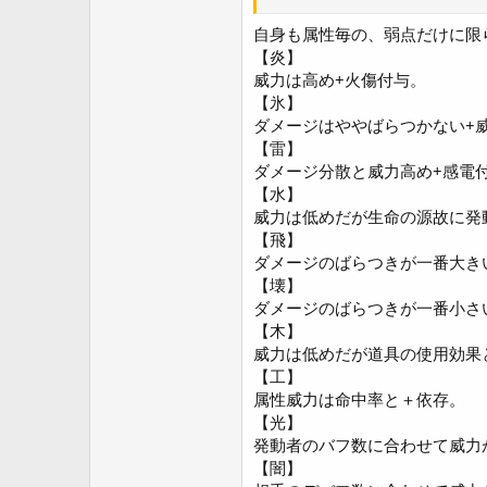
威力は低目だが氷は眠り、水は強
凍結効果を各所でよく見かけるが
自身も属性毎の、弱点だけに限
【風】
【炎】
ダメージのばらつきが大きい。Ｄ
威力は高め+火傷付与。
【地】
【氷】
風と反対にダメージがばらつかな
ダメージはややばらつかない+
【命】
【雷】
威力の低さは水と同等。追加効果
【電】
ダメージ分散と威力高め+感電
MOTHER2のＰＫサンダーを参
【水】
【光】
威力は低めだが生命の源故に発
威力が攻撃魔力でなく回復魔力に
【飛】
ＦＦシリーズのホーリー・ディア
ダメージのばらつきが一番大き
【闇】
【壊】
多彩ではないが火に迫る威力をも
ダメージのばらつきが一番小さ
皆さんも何かやっていたら是非お
【木】
威力は低めだが道具の使用効果
【工】
属性威力は命中率と＋依存。
【光】
発動者のバフ数に合わせて威力
【闇】