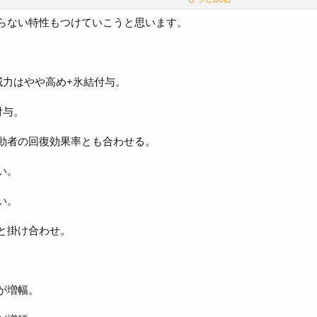
化解除の追加効果。
、ステートを整理しているウチでは汎用の眠りで。
らない特性もつけていこうと思います。
Ｑのバギ参考。
い。
威力はやや高め+氷結付与。
が毒、混乱、ＨＰ吸収など。
付与。
考にランダムターゲット。
動者の回復効果率とも合わせる。
依り、昇天の追加効果。
参考。
い。
ち、即死の追加効果。
い。
聞かせ願いたいです。
と掛け合わせ。
が増幅。