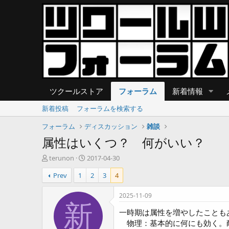
ツクールストア
フォーラム
新着情報
新着投稿
フォーラムを検索する
フォーラム
ディスカッション
雑談
属性はいくつ？ 何がいい？
T
開
terunon
2017-04-30
h
始
Prev
1
2
3
4
r
日
e
a
2025-11-09
d
新
一時期は属性を増やしたことも
s
t
物理：基本的に何にも効く。耐