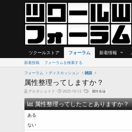
ツクールストア
フォーラム
新着情報
新着投稿
フォーラムを検索する
フォーラム
ディスカッション
雑談
属性整理ってしますか？
T
開
タ
デルタシェイド
2025-10-12
属性各論
h
始
グ
r
日
属性整理ってしたことありますか？
e
a
ある
d
s
ない
t