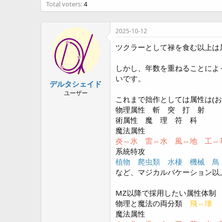
a
Total voters
4
r
t
e
2025-10-12
r
ツクラーとして禄を食む以上は
しかし、年数を重ねることによ
いです。
デルタシェイド
ユーザー
これまで拙作としては属性は(
物理属性 斬 突 打 射
術属性 魔 理 符 科
魔法属性
炎⇔氷 雷⇔水 風⇔地 工⇔
系統特攻
植物 爬虫類 水棲 機械 鳥
など、マジカルバケーション以
MZ以降で採用したい属性体制
物理と魔法の両分類
飛⇔壊
魔法属性