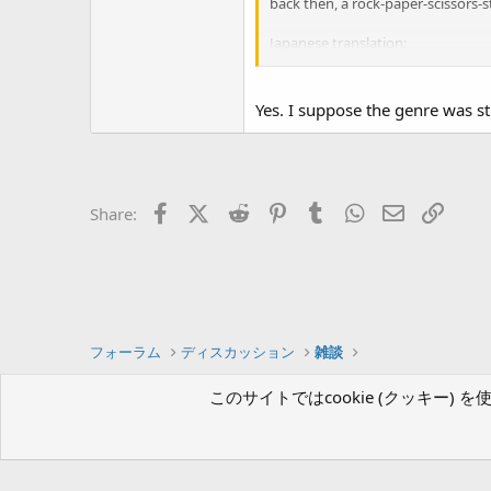
back then, a rock-paper-scissors
Japanese translation:
Pokemon attributes are still ofte
(Examples: Water, Fire, Grass, Figh
I think this is probably because it
Yes. I suppose the genre was st
At that time, a three-way tie was 
Facebook
X (Twitter)
Reddit
Pinterest
Tumblr
WhatsApp
Eメール
リン
Share:
フォーラム
ディスカッション
雑談
このサイトではcookie (クッキー
ツクールフォーラム（β版）
日本語 (Japanese)