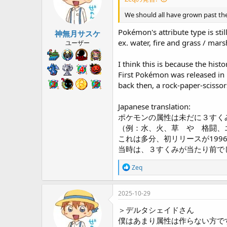
We should all have grown past the
Pokémon's attribute type is stil
神無月サスケ
ex. water, fire and grass / mars
ユーザー
I think this is because the his
First Pokémon was released in
back then, a rock-paper-scisso
Japanese translation:
ポケモンの属性は未だに３すく
（例：水、火、草 や 格闘、
これは多分、初リリースが199
当時は、３すくみが当たり前で
R
Zeq
e
a
c
2025-10-29
t
i
＞デルタシェイドさん
o
僕はあまり属性は作らない方で
n