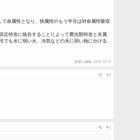
して命属性となり、快属性のもう半分は対命属性吸収
節足特攻に統合することによって爬虫類特攻と氷属
性でも水に弱い火、冷気などの氷に弱い熱に分ける
最後に編集:
2025-10-13
#2
#3