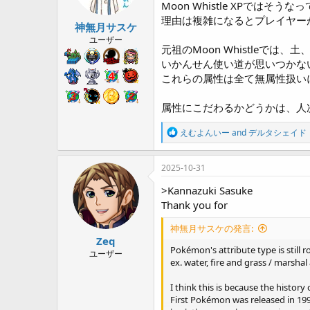
Moon Whistle XPではそう
s
:
理由は複雑になるとプレイヤー
神無月サスケ
ユーザー
元祖のMoon Whistleで
いかんせん使い道が思いつかな
これらの属性は全て無属性扱い
属性にこだわるかどうかは、人
R
えむよんいー
and
デルタシェイド
e
a
c
2025-10-31
t
i
>Kannazuki Sasuke
o
Thank you for
n
s
神無月サスケの発言:
:
Zeq
Pokémon's attribute type is still r
ユーザー
ex. water, fire and grass / marshal 
I think this is because the histor
First Pokémon was released in 199