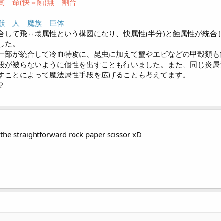
 命(快⇔蝕)無 割合
獣 人 魔族 巨体
合して飛⇔壊属性という構図になり、快属性(半分)と蝕属性が統合
した。
一部が統合して冷血特攻に、昆虫に加えて蟹やエビなどの甲殻類も
段が被らないように個性を出すことも行いました。また、同じ炎属
すことによって魔法属性手段を広げることも考えてます。
？
the straightforward rock paper scissor xD