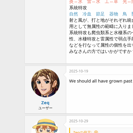
炎⇔氷 雷⇔水 工⇔草 光⇔闇
系統特攻
自然 冷血 節足 器物 鳥 
射と風が、打と地がそれぞれ統
用として無属性の範疇に入りま
系統特攻も爬虫類系と水棲系の
性、水棲特攻と雷属性で弱点手
などを行なって属性の個性を出
みなさんの方ではいかがですか
2025-10-19
We should all have grown past 
Zeq
ユーザー
2025-10-29
Zeqの発言: