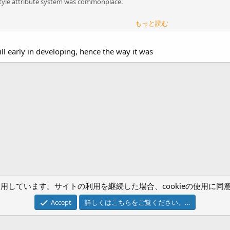
-style attribute system was commonplace.
もっと読む
n based on a rock-paper-scissors system.
ting, Psychic, Dark)
 has a long history, having been first released in 1996.
ill early in developing, hence the way it was
the norm.
ク
) を使用しています。サイトの利用を継続した場合、cookieの使用
お問い合わせ
Accept
詳しくはこちらをご覧ください。…
®
Community platform by XenForo
© 2010-2024 XenForo Ltd.