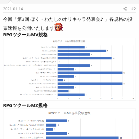
n
s
2021-01-14
#2
:
今回「第3回 ぼく・わたしのオリキャラ発表会♪ 」各規格の投
票速報を公開いたします
RPGツクールMV規格
RPGツクールMZ規格