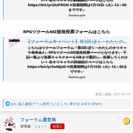
い！ 各オリキャラの詳細紹介ページはこちら
https://bit.ly/2XzPRON ※投票期間は1月19日（火）12：00
までです。
forms.gle
RPGツクールMZ規格投票フォームはこちら
【フォーラム冬イベント】第3回 ぼく・わたしのオリキャラ発表会♪ RPGツクールMZ規格投票
こちらはツクールフォーラム「第3回 ぼく・わたしのオリキャ
ラ発表会♪」 RPGツクールMZ規格投票ページとなります。 下
記一覧より投票キャラクターを3体まで選択し、投票してくださ
い！ 各オリキャラの詳細紹介ページはこちら
https://bit.ly/3nA6JzD ※投票期間は1月19日（火）12：00ま
でです。
forms.gle
最後に編集:
2021-01-19
R
jun
,
個人趣味ゲーム制作うにむしや
,
夢幻台
and 8 others
e
a
c
フォーラム運営局
t
管理者
スタッフ
管理人
i
o