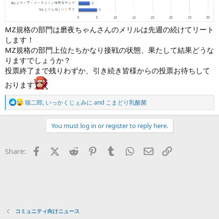
MZ規格の部門は磨夜ちゃんさんのメリルは先週の続けてリート
します！
MZ規格の部門上位たちかなり接戦の状態、果たして結果どうな
りますでしょうか？
投票終了まで残りわずか、引き続き皆様からの投票お待ちして
おります
R
猫二郎
,
いっかくじぇみに
and
こまどり乳酸菌
e
a
c
You must log in or register to reply here.
t
i
o
Facebook
X (Twitter)
Reddit
Pinterest
Tumblr
WhatsApp
Eメール
リンク
Share:
n
s
:
コミュニティ向けニュース