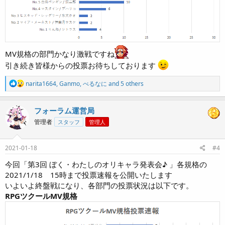
MV規格の部門かなり激戦ですね
引き続き皆様からの投票お待ちしております
R
narita1664
,
Ganmo
,
べるなに
and 5 others
e
a
c
フォーラム運営局
t
管理者
スタッフ
管理人
i
o
n
s
2021-01-18
#4
:
今回「第3回 ぼく・わたしのオリキャラ発表会♪ 」各規格の
2021/1/18 15時まで投票速報を公開いたします
いよいよ終盤戦になり、各部門の投票状況は以下です。
RPGツクールMV規格