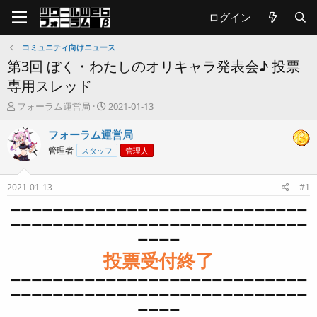
ログイン
コミュニティ向けニュース
第3回 ぼく・わたしのオリキャラ発表会♪ 投票
専用スレッド
T
開
フォーラム運営局
2021-01-13
h
始
r
日
フォーラム運営局
e
管理者
スタッフ
管理人
a
d
s
2021-01-13
#1
t
a
ーーーーーーーーーーーーーーーーーーーーーーーーーーーー
r
ーーーーーーーーーーーーーーーーーーーーーーーーーーーー
t
ーーーー
e
投票受付終了
r
ーーーーーーーーーーーーーーーーーーーーーーーーーーーー
ーーーーーーーーーーーーーーーーーーーーーーーーーーーー
ーーーー