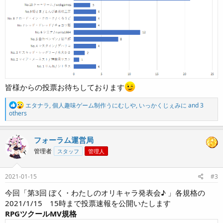
皆様からの投票お待ちしております
R
エタナラ
,
個人趣味ゲーム制作うにむしや
,
いっかくじぇみに
and 3
e
others
a
c
t
フォーラム運営局
i
管理者
スタッフ
管理人
o
n
s
:
2021-01-15
#3
今回「第3回 ぼく・わたしのオリキャラ発表会♪ 」各規格の
2021/1/15 15時まで投票速報を公開いたします
RPGツクールMV規格