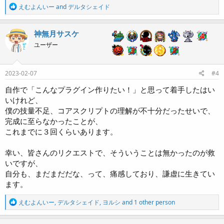
R
えむよんいー
and
デルタシェイド
e
a
c
神無月サスケ
t
ユーザー
i
o
n
s
2023-02-07
#4
:
自作で「こんなプラグイン作りたい！」と思って着手したはい
いけれど、
僕の技量不足、コアスクリプトの理解が不十分だったせいで、
完成に至らなかったことが、
これまでに３回くらいあります。
幸い、皆さんのリクエストで、そういうことは無かったのが救
いですが、
自分も、まだまだだな、って、痛感しており、謙虚に生きてい
ます。
R
えむよんいー
,
デルタシェイド
,
ヨルシ
and 1 other person
e
a