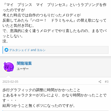
『マイ プリンス マイ プリンセス』というラブソングを作
ったのですが
考えた時点では自作のつもりだったメロディが
反芻してみたら『ハロー！ ドラミちゃん』の替え歌になって
いたと気付き凹む。
で、意識的に全く違うメロディでやり直したものの、まるでパ
ッとしない。
没。
R
デルタシェイド
and
ヨルシ
e
a
c
闇龍瑞葉
t
ユーザー
i
o
n
s
2023-02-05
#3
:
歩行グラフィックの調整に時間がかかったこと
とあるキャラクターがズレにより、かなり時間かかったことで
す・・・
結局つかうこと無くボツになったのですが。