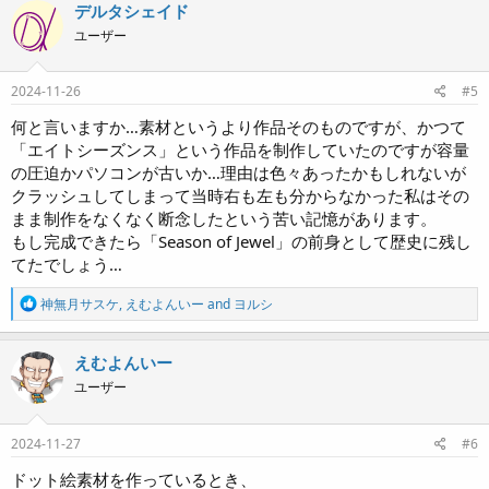
c
デルタシェイド
t
ユーザー
i
o
n
s
2024-11-26
#5
:
何と言いますか…素材というより作品そのものですが、かつて
「エイトシーズンス」という作品を制作していたのですが容量
の圧迫かパソコンが古いか…理由は色々あったかもしれないが
クラッシュしてしまって当時右も左も分からなかった私はその
まま制作をなくなく断念したという苦い記憶があります。
もし完成できたら「Season of Jewel」の前身として歴史に残し
てたでしょう…
R
神無月サスケ
,
えむよんいー
and
ヨルシ
e
a
c
えむよんいー
t
ユーザー
i
o
n
s
2024-11-27
#6
:
ドット絵素材を作っているとき、