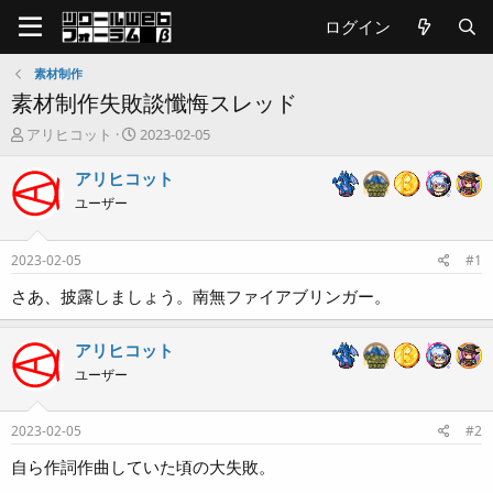
ログイン
素材制作
素材制作失敗談懺悔スレッド
T
開
アリヒコット
2023-02-05
h
始
r
日
アリヒコット
e
ユーザー
a
d
s
2023-02-05
#1
t
a
さあ、披露しましょう。南無ファイアブリンガー。
r
t
アリヒコット
e
r
ユーザー
2023-02-05
#2
自ら作詞作曲していた頃の大失敗。