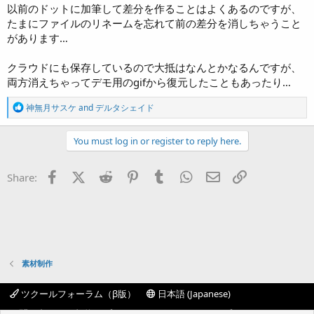
以前のドットに加筆して差分を作ることはよくあるのですが、
たまにファイルのリネームを忘れて前の差分を消しちゃうこと
があります…
クラウドにも保存しているので大抵はなんとかなるんですが、
両方消えちゃってデモ用のgifから復元したこともあったり…
R
神無月サスケ
and
デルタシェイド
e
a
c
You must log in or register to reply here.
t
i
o
Facebook
X (Twitter)
Reddit
Pinterest
Tumblr
WhatsApp
Eメール
リンク
Share:
n
s
:
素材制作
ツクールフォーラム（β版）
日本語 (Japanese)
お問い合わせ
規約
プライバシーポリシー
ヘルプ