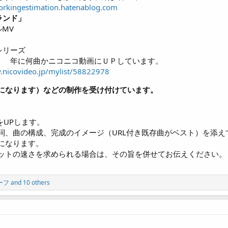
workingestimation.hatenablog.com
ランド」
ルMV
シリーズ
。 年に何曲かニコニコ動画にＵＰしています。
.nicovideo.jp/mylist/58822978
になります）などの制作を受け付けています。
をUPします。
詞、曲の構成、完成のイメージ（URL付き既存曲がベスト）を添え
になります。
ットの速さを求められる場合は、その旨を併せてお伝えください。
ーフ
and 10 others