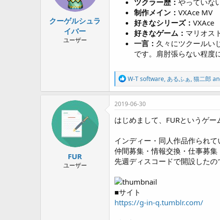
ツクラー歴：
やっていな
s
制作メイン：
VXAce MV
:
クーゲルシュラ
好きなシリーズ：
VXAce
イバー
好きなゲーム：
マリオスト
ユーザー
一言：
久々にツクールい
です。肩肘張らない程度
R
W-T software
,
あるふぁ
,
猫二郎
an
e
a
c
2019-06-30
t
i
はじめまして、FURというゲ
o
n
インディー・同人作品作られて
s
:
仲間募集・情報交換・仕事募集
FUR
先週ディスコードで開設したの
ユーザー
■サイト
https://g-in-q.tumblr.com/