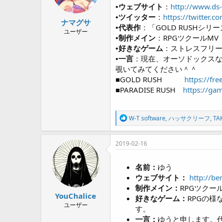
a
•ウェブサイト
：
http://www.ds
r
•ツイッター
：
https://twitter.
t
ナマグサ
•代表作
：「GOLD RUSHシ
e
ユーザー
•制作メイン
：RPGツクールMV
r
•好きなゲーム
：ストレスフリ
•一言
：現在、オーソドックス
覗いてみてください＾＾
■GOLD RUSH
https://f
■PARADISE RUSH
https://ga
R
W-T software
,
ハッサクリーフ
,
TA
e
a
c
2019-02-16
t
i
o
名前：
ゆう
n
ウェブサイト：
http://be
s
制作メイン：
RPGツクー
:
YouChalice
好きなゲーム：
RPGの
ユーザー
す。
一言：
ゆうと申します。