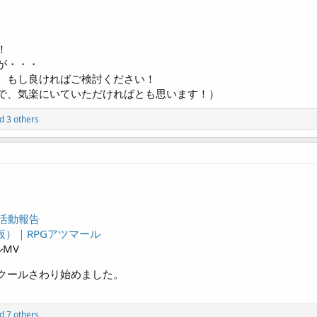
！
が・・・
、もし良ければご検討ください！
で、気楽にいていただければとも思います！）
d 3 others
活動報告
ght（仮）｜RPGアツマール
ルMV
クールさわり始めました。
d 7 others