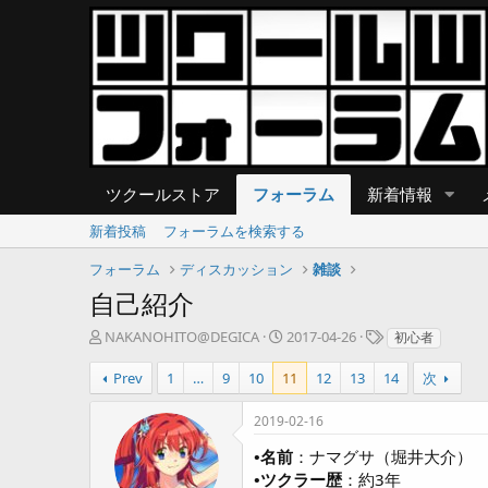
ツクールストア
フォーラム
新着情報
新着投稿
フォーラムを検索する
フォーラム
ディスカッション
雑談
自己紹介
T
開
タ
NAKANOHITO@DEGICA
2017-04-26
初心者
h
始
グ
r
日
Prev
1
…
9
10
11
12
13
14
次
e
a
2019-02-16
d
s
•名前
：ナマグサ（堀井大介）
t
•ツクラー歴
：約3年