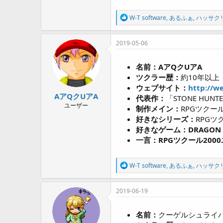
R
W-T software
,
あるふぁ
,
ハッサク
e
a
c
2019-05-06
t
i
o
名前：AアQクUアA
n
ツクラー歴：
約10年以上
s
ウェブサイト：
http://w
:
AアQクUアA
代表作：
「STONE HU
ユーザー
制作メイン：
RPGツクール
好きなシリーズ：
RPGツ
好きなゲーム：DRAGON QU
一言：RPGツクール20
R
W-T software
,
あるふぁ
,
ハッサク
e
a
c
2019-06-19
t
i
o
名前：
クーゲルシュライ
n