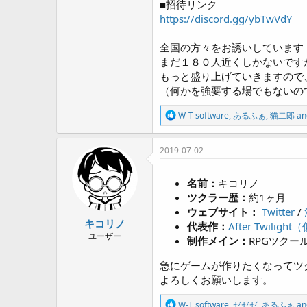
■招待リンク
https://discord.gg/ybTwVdY
全国の方々をお誘いしています
まだ１８０人近くしかないです
もっと盛り上げていきますので
（何かを強要する場でもないの
R
W-T software
,
あるふぁ
,
猫二郎
an
e
a
c
2019-07-02
t
i
o
名前：
キコリノ
n
ツクラー歴：
約1ヶ月
s
ウェブサイト：
Twitter
/
:
キコリノ
代表作：
After Twili
ユーザー
制作メイン：
RPGツクー
急にゲームが作りたくなってツ
よろしくお願いします。
R
W-T software
,
ゼゼゼ
,
あるふぁ
an