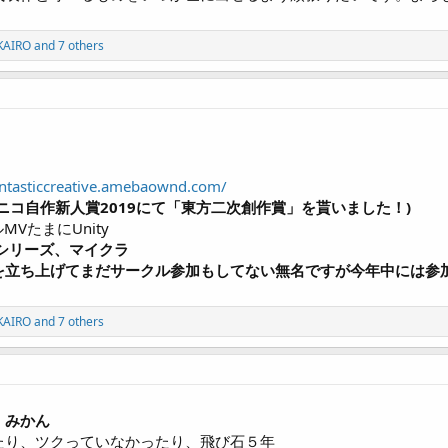
KAIRO
and 7 others
antasticcreative.amebaownd.com/
ニコ自作新人賞2019にて「東方二次創作賞」を貰いました！)
MVたまにUnity
シリーズ、マイクラ
を立ち上げてまだサークル参加もしてない無名ですが今年中には参
KAIRO
and 7 others
）みかん
たり、ツクっていなかったり、飛び石５年