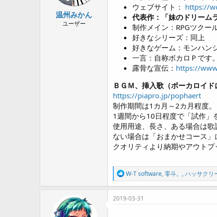
ウェブサイト：
https://
:
温州みかん
代表作：「妹のドリーム
ユーザー
制作メイン：RPGツクー
好きなシリーズ：同上
好きなゲーム：モンハン
一言：自称ボカロＰです
露骨な宣伝：
https://www
ＢＧＭ、挿入歌（ボーカロイド
https://piapro.jp/pophaert
制作期間は1カ月～2カ月程度。
1週間から10日程度で「試作」
使用用途、長さ、ある場合は歌
ない場合は「おまかせコース」
クオリティより納期やアウトプ
R
W-T software
,
零斗。
,
ハッサクリ
e
a
c
2019-03-31
t
i