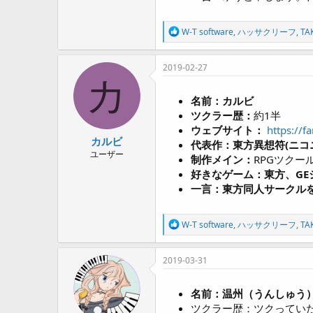
R
W-T software
,
ハッサクリーフ
,
TA
e
a
c
2019-02-27
t
カ
i
o
名前：カルビ
n
ツクラー歴：
約1半
s
ウェブサイト：
https://f
:
カルビ
代表作：東方異想符(ニコ
ユーザー
制作メイン：
RPGツクール
好きなゲーム：東方、GE
一言：東方同人サークル
R
W-T software
,
ハッサクリーフ
,
TA
e
a
c
2019-03-31
t
i
o
名前：温州（うんしゅう
n
ツクラー歴：ツクってい
s