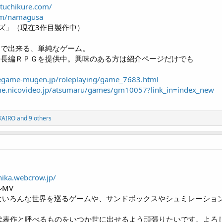
-tuchikure.com/
com/namagusa
リーズ」（現在3作目製作中）
ーで出来る、単純なゲーム。
な長編ＲＰＧを提供中。興味のある方は紹介ページだけでも
reegame-mugen.jp/roleplaying/game_7683.html
me.nicovideo.jp/atsumaru/games/gm10057?link_in=index_new
KAIRO
and 9 others
nika.webcrow.jp/
ルMV
様ないろんな世界を巡るゲームや、サンドボックスやシュミレーショ
代表作と呼べるものをいつか世に出せるよう頑張りたいです。よろ