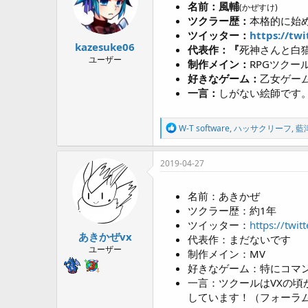
o
名前：風輔
(かぜすけ)
n
ツクラー歴：
本格的に始
s
ツイッター：
https://tw
:
kazesuke06
代表作：『
死神さんと白
ユーザー
制作メイン：
RPGツクー
好きなゲーム：
乙女ゲー
一言：
しがない絵師です
R
W-T software
,
ハッサクリーフ
,
藍
e
a
c
2019-04-27
t
i
o
名前：あきかぜ
n
ツクラー歴：約1年
s
ツイッター：
https://twit
:
あきかぜvx
代表作：まだないです
ユーザー
制作メイン：MV
好きなゲーム：特にコマン
一言：ツクールはVXの
しています！（フォーラ