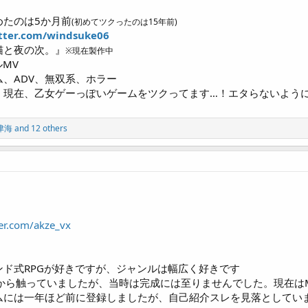
めたのは5か月前
(初めてツクったのは15年前)
itter.com/windsuke06
猫と夜の次。』
※現在製作中
ルMV
ム、ADV、無双系、ホラー
。現在、乙女ゲーっぽいゲームをツクってます…！エタらないよう
津海
and 12 others
ter.com/akze_vx
ド式RPGが好きですが、ジャンルは幅広く好きです
頃から触っていましたが、当時は完成には至りませんでした。現在は
ムには一年ほど前に登録しましたが、自己紹介スレを見落としてい