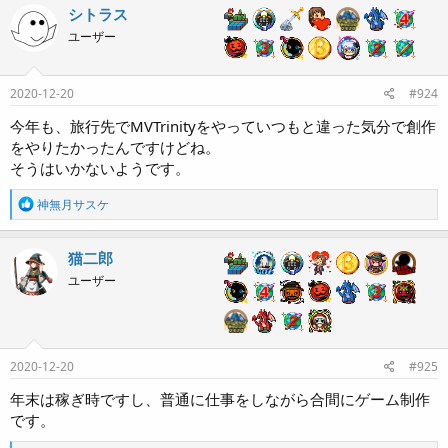
c
シトラス
t
ユーザー
i
o
n
s
2020-12-20
#924
:
今年も、旅行先でMVTrinityをやっていつもと違った気分で創作
をやりたかったんですけどね。
そうはいかないようです。
R
神無月サスケ
e
a
c
猫二郎
t
ユーザー
i
o
n
s
:
2020-12-20
#925
年末は稼ぎ時ですし、普通に仕事をしながら合間にゲーム制作
です。