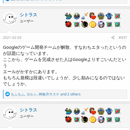
e
a
c
シトラス
t
ユーザー
i
o
n
s
2021-02-03
#937
:
Googleのゲーム開発チームが解散、すなわちエタったというの
が話題になっています。
ここから、ゲームを完成させた人はGoogleよりすごいんだとい
う
エールがかすかにあります。
もちろん規模は段違いでしょうが、少し励みになるのではない
でしょうか。
R
もふもふ
,
ヨルシ
,
神無月サスケ
and 2 others
e
a
c
シトラス
t
ユーザー
i
o
n