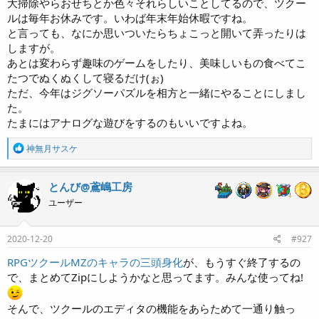
大掃除やらおせちとか色々それらしいことしてるので、ツクー
ルは毎年お休みです。いわば年末年始休暇ですね。
と言っても、なにか思いついたらちょこっと開いて弄ったりは
しますが。
あとは変わらず趣味のゲームをしたり、美味しいもの食べてこ
たつでぬくぬくして寝るだけ(ぉ)
ただ、今年はジグソーパズルを相方と一緒にやることにしまし
た。
たまにはアナログな遊びをするのもいいですよね。
R
神無月サスケ
e
a
c
とんび@鳶嶋工房
t
ユーザー
i
o
n
s
2020-12-20
#927
:
RPGツクールMZのキャラの三頭身化
が、もうすぐ終了するの
で、まとめてZipにしようかなと思ってます。みんな使ってね!
そんで、ツクールのエディタの機能をあらためて一通り触っ