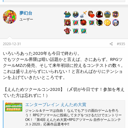
e
a
c
夢幻台
t
ユーザー
i
o
n
s
:
2020-12-31
#935
いろいろあった2020年も今日で終わり。
でもツクール界隈は暗い話題かと言えば、さにあらず。RPGツ
クールMZの発売、そして来年初頭に控えるコンテストの数々。
これは盛り上がらずにいられない！と言わんばかりにテンショ
ンを上げていきたいところです。
【えんためツクールコン2020】（〆切が今日です！参加を考え
ていた方は忘れずに！）
エンターブレイン えんため大賞
ジャンル＆テーマは自由！ なんでもアリの面白ゲームを作ろ
う！ RPGアツマールに投稿してタグをつけるだけでエントリー
OK！「第4回 えんため大賞×RPGアツマール 自作ゲームコンテ
スト2020」応募作品選考中!!