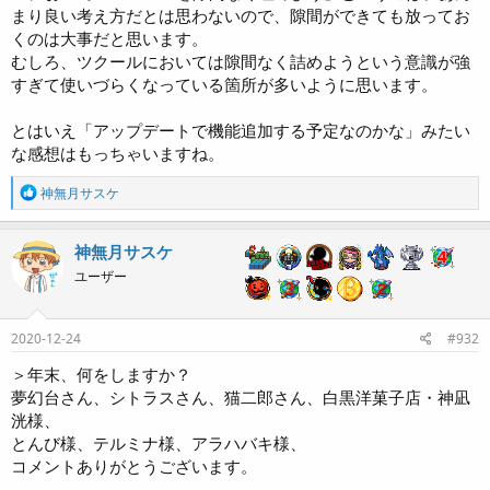
まり良い考え方だとは思わないので、隙間ができても放ってお
くのは大事だと思います。
むしろ、ツクールにおいては隙間なく詰めようという意識が強
すぎて使いづらくなっている箇所が多いように思います。
とはいえ「アップデートで機能追加する予定なのかな」みたい
な感想はもっちゃいますね。
R
神無月サスケ
e
a
c
神無月サスケ
t
ユーザー
i
o
n
s
2020-12-24
#932
:
＞年末、何をしますか？
夢幻台さん、シトラスさん、猫二郎さん、白黒洋菓子店・神凪
洸様、
とんび様、テルミナ様、アラハバキ様、
コメントありがとうございます。