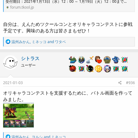
受付期日：2021年1月13日（水）12：00 ～ 1月19日（火）12：00まで...
forum.tkool.jp
自分は、えんためツクールコンとオリキャラコンテストに参戦
予定です。興味のある方は皆さまもぜひ！
R
温州みかん
,
ミネッコ
and
ワタベ
e
a
c
シトラス
t
ユーザー
i
o
n
s
2021-01-03
#936
:
オリキャラコンテストを支援するために、バトル画面を作って
みました。
R
温州みかん
,
ヨルシ
and
ミネッコ