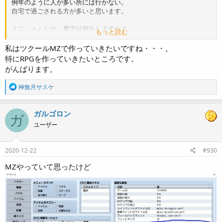
例年のように人が多い所には行かない。
自宅で過ごされる方が多いと思います。
さて、そんな中、
貴方は何をしますか？
もっと読む
特に、ツクールについて聞きたいです。
ツクールの作品の開発を進める？ 皆のツクったのをプレイする？
私はツクールMZで作っていきたいですね・・・。
勉強のためと暇つぶしにコンシューマーゲームをやる？
特にRPGを作っていきたいところです。
がんばります。
僕はこういう時だからこそ、ツクールの勉強やってみたいなと
思っています。実を言うと僕はメッセージウィンドウ周りが、
R
神無月サスケ
まだあまり理解しきれていないので、こういう「コアスクリプトでは
e
分かりにくかった」ところを中心的にやりたいですね。
a
c
ガルゴロン
ガ
t
ユーザー
i
o
n
s
2020-12-22
#930
:
MZやっていて思ったけど