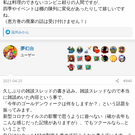
「今年はスクエニで在宅勤務を本格化したので、カードやチョコを送
私は料理のできないコンビニ頼りの人間ですが、
り付けるのはご遠慮ください」というのがありました。
四季やイベントは棚の陳列に変化があったりして嬉しいです
今ではTwitterにチョコ画像を上げたりと、そういうことをしなくて
ね。
も楽しめますね。
（恵方巻の廃棄の話は受け付けません！）
バレンタインに対して「お菓子屋の陰謀」(やり始めたのはデパート
R
温州みかん
だとも言われていますが)と揶揄されますが
e
最近ではアプリゲーのイベントなど、ゲーム業界もなかなか熱いです
a
ね。
c
夢幻台
ファンタジー世界であっても、なんだかんだ理由をつけて似たような
t
イベントが存在していますし。
ユーザー
i
o
n
s
:
2021-04-25
#940
久しぶりの雑談スレッドの書き込み。雑談スレッドなので本当
に雑談めいた内容という事で、
「今年のゴールデンウィークは何をしますか？」という話題を
振ってみます。
新型コロナウイルスの影響で思うように遊べない（確か去年も
こんな感じだった記憶がありますが）、でもツクールなら…と
いうことで
自分はツクールMZの制作を進めて行こうかと考えています。こ