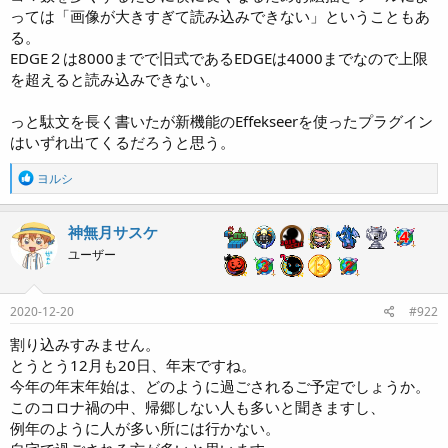
っては「画像が大きすぎて読み込みできない」ということもあ
る。
EDGE２は8000までで旧式であるEDGEは4000までなので上限
を超えると読み込みできない。
っと駄文を長く書いたが新機能のEffekseerを使ったプラグイン
はいずれ出てくるだろうと思う。
R
ヨルシ
e
a
c
神無月サスケ
t
ユーザー
i
o
n
s
2020-12-20
#922
:
割り込みすみません。
とうとう12月も20日、年末ですね。
今年の年末年始は、どのように過ごされるご予定でしょうか。
このコロナ禍の中、帰郷しない人も多いと聞きますし、
例年のように人が多い所には行かない。