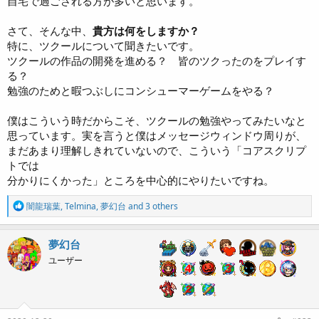
自宅で過ごされる方が多いと思います。
さて、そんな中、
貴方は何をしますか？
特に、ツクールについて聞きたいです。
ツクールの作品の開発を進める？ 皆のツクったのをプレイす
る？
勉強のためと暇つぶしにコンシューマーゲームをやる？
僕はこういう時だからこそ、ツクールの勉強やってみたいなと
思っています。実を言うと僕はメッセージウィンドウ周りが、
まだあまり理解しきれていないので、こういう「コアスクリプ
トでは
分かりにくかった」ところを中心的にやりたいですね。
R
闇龍瑞葉
,
Telmina
,
夢幻台
and 3 others
e
a
c
夢幻台
t
ユーザー
i
o
n
s
: