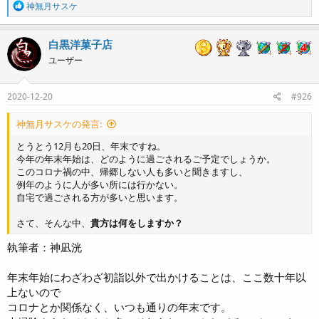
R
神無月サスケ
e
a
c
白黒洋菓子店
t
ユーザー
i
o
n
s
2020-12-20
#926
:
神無月サスケの発言:
とうとう12月も20日、年末ですね。
今年の年末年始は、どのように過ごされるご予定でしょうか。
このコロナ禍の中、帰郷しない人も多いと聞きますし、
例年のように人が多い所には行かない。
自宅で過ごされる方が多いと思います。
さて、そんな中、
貴方は何をしますか？
執筆者：神凪洸
年末年始にわざわざ初詣以外で出かけることは、ここ数十年以
上ないので
コロナとか関係なく、いつも通りの年末です。