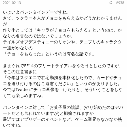
s
2021-02-13
#938
:
いよいよバレンタインデーですね。
さて、ツクラー本人がチョコをもらえるかどうかわかりません
が
作り手としては「キャラがチョコをもらえる」というのは、か
なりの名誉なのではないでしょうか。
テイルズオブデスティニーのリオンや、テニプリのキャラクタ
ー達がかなりの
「チョコをもらった」というのは有名な話です。
きまぐれでFF14のフリートライアルをやろうとしたのですが、
そこの注意書きに
「今年はスクエニで在宅勤務を本格化したので、カードやチョ
コを送り付けるのはご遠慮ください」というのがありました。
今ではTwitterにチョコ画像を上げたりと、そういうことをしな
くても楽しめますね。
バレンタインに対して「お菓子屋の陰謀」(やり始めたのはデパ
ートだとも言われていますが)と揶揄されますが
最近ではアプリゲーのイベントなど、ゲーム業界もなかなか熱
いですね。