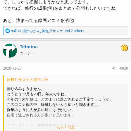
て、しっかり把握しようかなと思ってます。
できれば、修行の成果(笑)をまとめて公開もしたいですね。
あと、溜まってる録画アニメを消化!
R
nulluo
,
温州みかん
,
神無月サスケ
and 2 others
e
a
c
Telmina
t
ユーザー
i
o
n
s
2020-12-20
#928
:
神無月サスケの発言:
割り込みすみません。
とうとう12月も20日、年末ですね。
今年の年末年始は、どのように過ごされるご予定でしょうか。
このコロナ禍の中、帰郷しない人も多いと聞きますし、
例年のように人が多い所には行かない。
自宅で過ごされる方が多いと思います。
さて、そんな中、
貴方は何をしますか？
もっと読む
特に、ツクールについて聞きたいです。