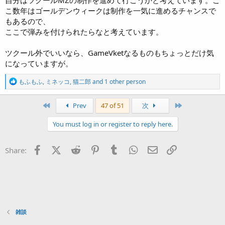
こ数年はゴールデンウィークは制作を一気に進めるチャンスで
もあるので、
ここで弾みを付けられたらなと考えています。
ツクール外でいいなら、GameVketなるものもちょっとだけ気
になっていますが。
R
もふもふ
,
ミネッコ
,
猫二郎
and 1 other person
e
a
c
First
Last
Prev
47 of 51
次
t
i
You must log in or register to reply here.
o
n
s
Facebook
X (Twitter)
Reddit
Pinterest
Tumblr
WhatsApp
Eメール
リンク
Share:
:
雑談