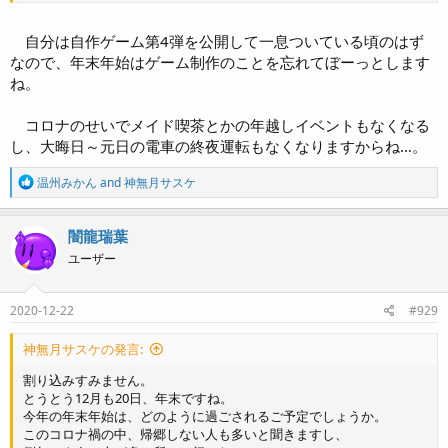
ツクールの作品の開発を進める？ 皆のツクったのをプレイする？
勉強のためと暇つぶしにコンシューマーゲームをやる？
自分は自作ゲーム第4弾を公開して一息ついている頃のはず
なので、年末年始はゲーム制作のことを忘れてぼーっとします
僕はこういう時だからこそ、ツクールの勉強やってみたいなと
ね。
思っています。実を言うと僕はメッセージウィンドウ周りが、
まだあまり理解しきれていないので、こういう「コアスクリプトでは
コロナのせいでメイド喫茶とかの年越しイベントもなくなる
分かりにくかった」ところを中心的にやりたいですね。
し、大晦日～元日の電車の終夜運転もなくなりますからね…。
R
温州みかん
and
神無月サスケ
e
a
c
闇龍瑞葉
t
ユーザー
i
o
n
s
2020-12-22
#929
:
神無月サスケの発言:
割り込みすみません。
とうとう12月も20日、年末ですね。
今年の年末年始は、どのように過ごされるご予定でしょうか。
このコロナ禍の中、帰郷しない人も多いと聞きますし、