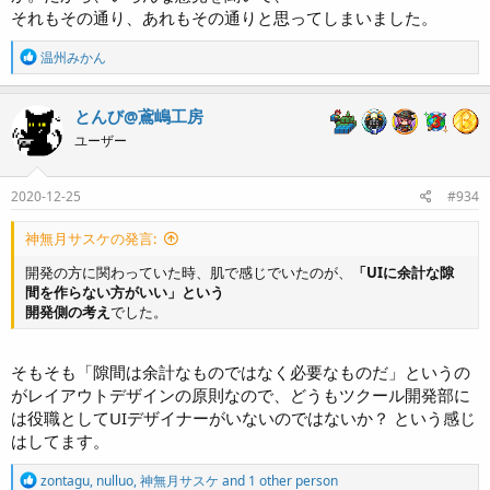
それもその通り、あれもその通りと思ってしまいました。
R
温州みかん
e
a
c
とんび@鳶嶋工房
t
ユーザー
i
o
n
s
2020-12-25
#934
:
神無月サスケの発言:
開発の方に関わっていた時、肌で感じでいたのが、
「UIに余計な隙
間を作らない方がいい」という
開発側の考え
でした。
そもそも「隙間は余計なものではなく必要なものだ」というの
がレイアウトデザインの原則なので、どうもツクール開発部に
は役職としてUIデザイナーがいないのではないか？ という感じ
はしてます。
R
zontagu
,
nulluo
,
神無月サスケ
and 1 other person