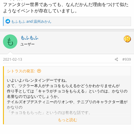
ファンタジー世界であっても、なんだかんだ理由をつけて似た
ようなイベントが存在していますし。
R
もふもふ
and
温州みかん
e
a
c
もふもふ
も
t
ユーザー
i
o
n
s
2021-02-13
#939
:
シトラスの発言:
いよいよバレンタインデーですね。
さて、ツクラー本人がチョコをもらえるかどうかわかりませんが
作り手としては「キャラがチョコをもらえる」というのは、かなりの
名誉なのではないでしょうか。
テイルズオブデスティニーのリオンや、テニプリのキャラクター達が
かなりの
「チョコをもらった」というのは有名な話です。
もっと読む
きまぐれでFF14のフリートライアルをやろうとしたのですが、そこ
の注意書きに