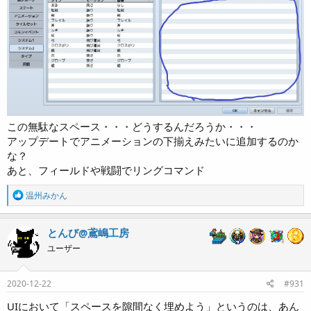
この無駄なスペース・・・どうするんだろうか・・・
アップデートでアニメーションの下揃えみたいに追加するのか
な？
あと、フィールドや戦闘でリングコマンド
R
温州みかん
e
a
c
とんび@鳶嶋工房
t
ユーザー
i
o
n
s
2020-12-22
#931
:
UIにおいて「スペースを隙間なく埋めよう」というのは、あん