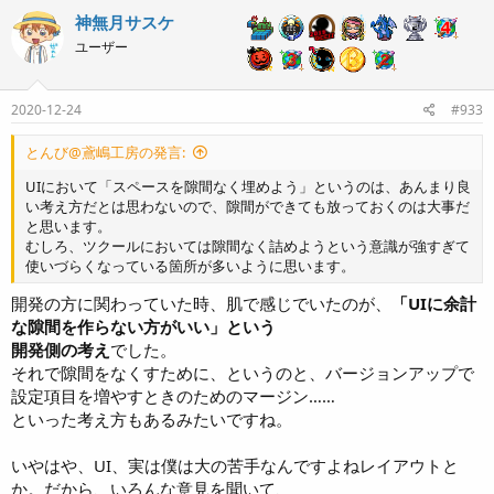
神無月サスケ
ユーザー
2020-12-24
#933
とんび@鳶嶋工房の発言:
UIにおいて「スペースを隙間なく埋めよう」というのは、あんまり良
い考え方だとは思わないので、隙間ができても放っておくのは大事だ
と思います。
むしろ、ツクールにおいては隙間なく詰めようという意識が強すぎて
使いづらくなっている箇所が多いように思います。
開発の方に関わっていた時、肌で感じでいたのが、
「UIに余計
な隙間を作らない方がいい」という
開発側の考え
でした。
それで隙間をなくすために、というのと、バージョンアップで
設定項目を増やすときのためのマージン……
といった考え方もあるみたいですね。
いやはや、UI、実は僕は大の苦手なんですよねレイアウトと
か。だから、いろんな意見を聞いて、