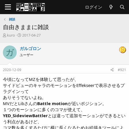
ログイン
雑談
自由きままに雑談
T
開
kuro
2017-04-27
h
始
r
日
ガルゴロン
ガ
e
ユーザー
a
d
s
2020-12-09
#921
t
a
今頃になってMZを体験して思ったが、
r
サイドビューのキャラのモーションをEffekseerで表示させるプ
t
ラグインって
e
ありそうでないよね。
r
MVだとLibさんの
Battle motion
が近いポジション。
１つのモーションに多くのコマが使えて、
YED_SideviewBattler
とは違って追加モーションができるとい
う利点があるけど、
コマ数を多くするたびに横に長くなるためお絵描きツールによ