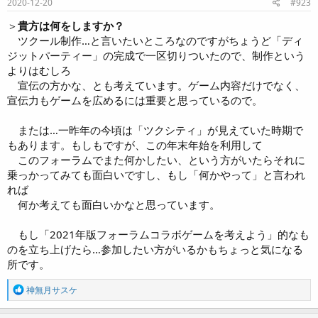
2020-12-20
#923
＞
貴方は何をしますか？
ツクール制作…と言いたいところなのですがちょうど「ディ
ジットパーティー」の完成で一区切りついたので、制作という
よりはむしろ
宣伝の方かな、とも考えています。ゲーム内容だけでなく、
宣伝力もゲームを広めるには重要と思っているので。
または…一昨年の今頃は「ツクシティ」が見えていた時期で
もあります。もしもですが、この年末年始を利用して
このフォーラムでまた何かしたい、という方がいたらそれに
乗っかってみても面白いですし、もし「何かやって」と言われ
れば
何か考えても面白いかなと思っています。
もし「2021年版フォーラムコラボゲームを考えよう」的なも
のを立ち上げたら…参加したい方がいるかもちょっと気になる
所です。
R
神無月サスケ
e
a