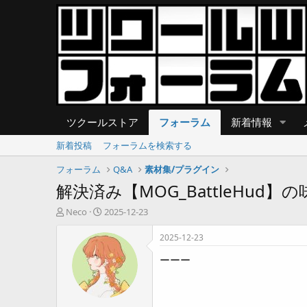
ツクールストア
フォーラム
新着情報
新着投稿
フォーラムを検索する
フォーラム
Q&A
素材集/プラグイン
解決済み【MOG_BattleHu
T
開
Neco
2025-12-23
h
始
r
日
2025-12-23
e
ーーー
a
d
s
t