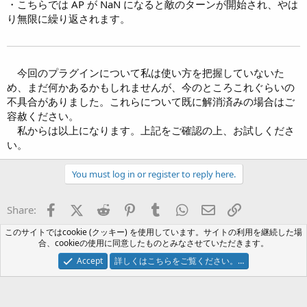
・こちらでは AP が NaN になると敵のターンが開始され、やは
り無限に繰り返されます。
今回のプラグインについて私は使い方を把握していないた
め、まだ何かあるかもしれませんが、今のところこれぐらいの
不具合がありました。これらについて既に解消済みの場合はご
容赦ください。
私からは以上になります。上記をご確認の上、お試しくださ
い。
You must log in or register to reply here.
Facebook
X (Twitter)
Reddit
Pinterest
Tumblr
WhatsApp
Eメール
リンク
Share:
このサイトではcookie (クッキー) を使用しています。サイトの利用を継続した場
素材集/プラグイン
合、cookieの使用に同意したものとみなさせていただきます。
Accept
詳しくはこちらをご覧ください。…
ツクールフォーラム（β版）
日本語 (Japanese)
お問い合わせ
規約
プライバシーポリシー
ヘルプ
フォーラムトップ
R