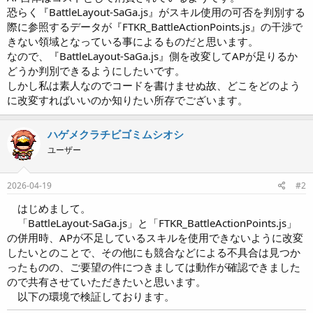
恐らく『BattleLayout-SaGa.js』がスキル使用の可否を判別する
際に参照するデータが『FTKR_BattleActionPoints.js』の干渉で
きない領域となっている事によるものだと思います。
なので、『BattleLayout-SaGa.js』側を改変してAPが足りるか
どうか判別できるようにしたいです。
しかし私は素人なのでコードを書けませぬ故、どこをどのよう
に改変すればいいのか知りたい所存でございます。
ハゲメクラチビゴミムシオシ
ユーザー
2026-04-19
#2
はじめまして。
「BattleLayout-SaGa.js」と「FTKR_BattleActionPoints.js」
の併用時、APが不足しているスキルを使用できないように改変
したいとのことで、その他にも競合などによる不具合は見つか
ったものの、ご要望の件につきましては動作が確認できました
ので共有させていただきたいと思います。
以下の環境で検証しております。