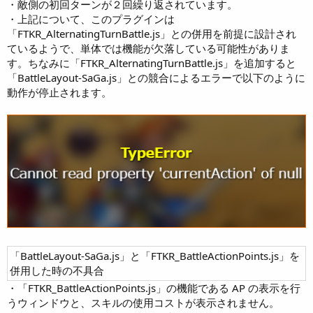
・敵側の初回ターンが２回繰り返されています。
・上記について、このプラグインは
「FTKR_AlternatingTurnBattle.js」との併用を前提に設計され
ているようで、単体では機能が欠落している可能性がありま
す。ちなみに「FTKR_AlternatingTurnBattle.js」を追加すると
「BattleLayout-SaGa.js」との競合によるエラーで以下のように
動作が停止されます。
「BattleLayout-SaGa.js」と「FTKR_BattleActionPoints.js」を
併用した時の不具合
・「FTKR_BattleActionPoints.js」の機能である AP の表示を行
うウィンドウと、スキルの使用コストが表示されません。