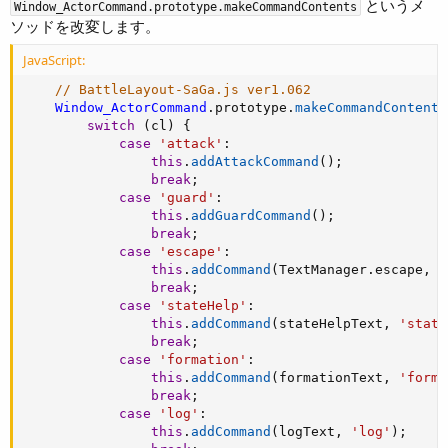
というメ
Window_ActorCommand.prototype.makeCommandContents
ソッドを改変します。
JavaScript:
// BattleLayout-SaGa.js ver1.062
Window_ActorCommand
.
prototype
.
makeCommandContents
switch
(
cl
)
{
case
'attack'
:
this
.
addAttackCommand
(
)
;
break
;
case
'guard'
:
this
.
addGuardCommand
(
)
;
break
;
case
'escape'
:
this
.
addCommand
(
TextManager
.
escape
,
'
break
;
case
'stateHelp'
:
this
.
addCommand
(
stateHelpText
,
'state
break
;
case
'formation'
:
this
.
addCommand
(
formationText
,
'forma
break
;
case
'log'
:
this
.
addCommand
(
logText
,
'log'
)
;