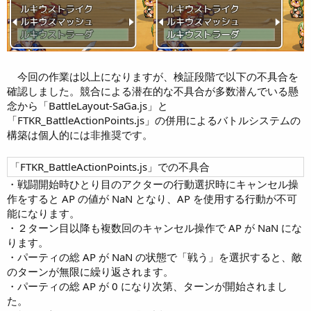
今回の作業は以上になりますが、検証段階で以下の不具合を
確認しました。競合による潜在的な不具合が多数潜んでいる懸
念から「BattleLayout-SaGa.js」と
「FTKR_BattleActionPoints.js」の併用によるバトルシステムの
構築は個人的には非推奨です。
「FTKR_BattleActionPoints.js」での不具合
・戦闘開始時ひとり目のアクターの行動選択時にキャンセル操
作をすると AP の値が NaN となり、AP を使用する行動が不可
能になります。
・２ターン目以降も複数回のキャンセル操作で AP が NaN にな
ります。
・パーティの総 AP が NaN の状態で「戦う」を選択すると、敵
のターンが無限に繰り返されます。
・パーティの総 AP が 0 になり次第、ターンが開始されまし
た。