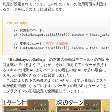
判定が設定されています。この中のスキルの使用可否を判定す
るコードを以下のように改変します。
Rich (BB code):
    // 変更前のコード。

    if (DataManager.isSkill(cl)) canUse = this._actor
    // 変更後のコード。
赤字が追加部分。
    if (DataManager.isSkill(cl)) canUse = this._actor
「BattleLayout-SaGa.js」の本来の挙動はデフォルトの判定を
引き継いでいるようでしたが、それに加えてアクターが所持す
るスキルの消費 AP よりパーティの現在の総 AP が多い場合に
スキルが使用できるように変更しました。
これにより以下の画像のように AP が足りている場合にスキ
ルが使用可能になっています（パーティの総 AP はターンごと
にプラグインの初期設定で全回復しています）。