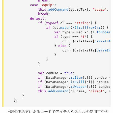
break
;
case
'equip'
:
this
.
addCommand
(
equipText
,
'equip'
,
t
break
;
default
:
if
(
typeof
 cl 
===
'string'
)
{
if
(
cl
.
match
(
/([is])(\d+)/i
)
)
{
var
 type 
=
 RegExp
.
$
1.
toUpperC
if
(
type 
===
'I'
)
{
                            cl 
=
 $dataItems
[
parseInt
(
}
else
{
                            cl 
=
 $dataSkills
[
parseInt
}
}
}
var
 canUse 
=
true
;
if
(
DataManager
.
isItem
(
cl
)
)
 canUse 
=
if
(
DataManager
.
isSkill
(
cl
)
)
 canUse 
=
if
(
DataManager
.
isWeapon
(
cl
)
)
 canUse 
this
.
addCommand
(
cl
.
name
,
'direct'
,
 ca
}
}
;
上記の下の方にあるコードでアイテムやスキルの使用可否の