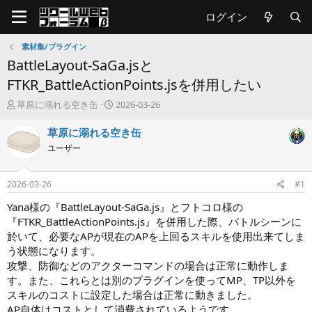
ログイン
素材集/プラグイン
BattleLayout-SaGa.jsと
FTKR_BattleActionPoints.jsを併用したい
T
開
草原に溺れる空き缶
2026-03-26
h
始
r
日
草原に溺れる空き缶
e
ユーザー
a
d
s
2026-03-26
#1
t
a
Yana様の『BattleLayout-SaGa.js』とフトコロ様の
r
『FTKR_BattleActionPoints.js』を併用した際、バトルシーンに
t
於いて、必要なAPが現在のAPを上回るスキルを使用出来てしま
e
う状態になります。
r
攻撃、防御などのアクターコマンドの場合は正常に動作しま
す。また、これらとは別のプラグインを使ってMP、TP以外を
スキルのコストに設定した場合は正常に動きました。
AP自体はコストとして消費されているようです。