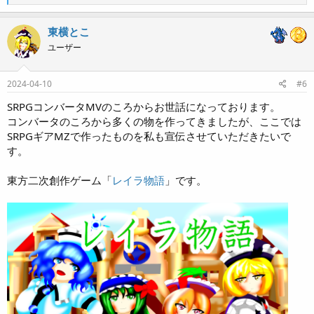
e
a
c
東横とこ
t
ユーザー
i
o
n
s
2024-04-10
#6
:
SRPGコンバータMVのころからお世話になっております。
コンバータのころから多くの物を作ってきましたが、ここでは
SRPGギアMZで作ったものを私も宣伝させていただきたいで
す。
東方二次創作ゲーム「
レイラ物語
」です。