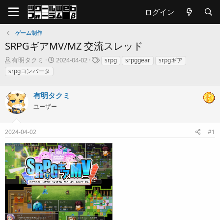
ログイン
ゲーム制作
SRPGギアMV/MZ 交流スレッド
T
開
タ
有明タクミ
2024-04-02
srpg
srpggear
srpgギア
h
始
グ
srpgコンバータ
r
日
e
a
有明タクミ
d
ユーザー
s
t
a
2024-04-02
#1
r
t
e
r