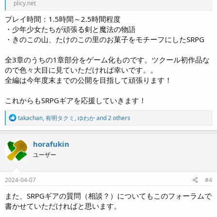
plicy.net
プレイ時間：1.5時間～2.5時間程度
・少年少女たちが頑張る剣と魔法の物語
・きのこの山、たけのこの里のお菓子をモチーフにしたSRPG
全3章のうちの1章部分をゲーム化ものです。ツクール初作品な
ので色々大目に見ていただければ幸いです。。
全編は今年度末までの公開を目指して頑張ります！
これからもSRPGギアを応援していきます！
R
takachan
,
有明タクミ
,
ゆわか
and 2 others
e
a
c
horafukin
t
ユーザー
i
o
n
s
2024-04-07
#4
:
また、SRPGギアの質問（相談？）についてもこのフォーラムで
書かせていただければと思います。