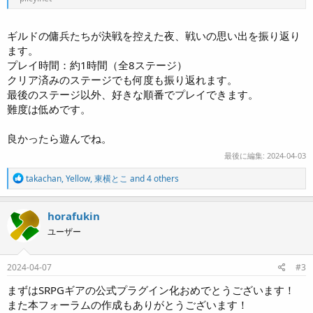
ギルドの傭兵たちが決戦を控えた夜、戦いの思い出を振り返り
ます。
プレイ時間：約1時間（全8ステージ）
クリア済みのステージでも何度も振り返れます。
最後のステージ以外、好きな順番でプレイできます。
難度は低めです。
良かったら遊んでね。
最後に編集:
2024-04-03
R
takachan
,
Yellow
,
東横とこ
and 4 others
e
a
c
horafukin
t
ユーザー
i
o
n
s
2024-04-07
#3
:
まずはSRPGギアの公式プラグイン化おめでとうございます！
また本フォーラムの作成もありがとうございます！