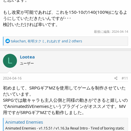
もし改変が可能であれば、これを150-10の140(100%)になるよ
うにしていただきたいんですが･･･
検討いただければ幸いです。
最後に編集:
2024-04-14
R
takachan
,
有明タクミ
,
れねれす
and 2 others
e
a
c
Lootea
L
t
ユーザー
i
o
n
s
2024-04-16
#11
:
初めまして、SRPGギアMZを使用してゲームを制作させていた
だいています。
SRPGでは敵キャラも主人公側と同様の動きができると嬉しいの
でAnimatedSVEnemiesというプラグインがオススメです。MV
用ですがSRPGギアMZでも動作しました。
Animated Enemies
Animated Enemies - v1.15.51 / v1.16.3a Rexal Intro - Tired of boring static