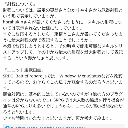
『射程について』
射程については、設定の容易さと分かりやすさから武器射程と
いう形で表示していますが、
horahukinさんが書いてくださったように、スキルの射程につ
いては表示されない仕様になっています。
すぐに対応するとしたら、東横とこさんが書いてくださったよ
うに最大射程の形で表記することでしょうか…
本気で対応しようとすると、その時点で使用可能なスキルをリ
ストアップして、その中から最大の射程を最大射程として表記
する…という形かなぁと思います。
『ユニット選択画面』
SRPG_BattlePrepare.jsでは、Window_MenuStatusなどを改変
しているので、おそらくこの辺りが競合するのだろうと思いま
す。
競合対策は、基本的にはしていないのですが（他の方のプラグ
インは分からないので…）SRPGでは大人数の編成を行う機会が
通常のRPGよりも多いでしょうから、ニーズの高い機能なのだ
ろうと思います。
少々お時間はいただくと思いますが、何か考えてみます。
R