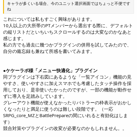
キャラが多くいる場合、今のユニット選択画面ではちょっと不便です
ね
これについては私もすごく興味があります。
10人以上の大所帯のPTメンバーから選出する際に、デフォルト
の縦リストだといちいちスクロールするのは大変なのかなあと
感じます。
私の方でも過去に幾つかプラグインの併用を試してみたので、
自分の備忘録も兼ねて所感を書いてみます。
●ケケーラボ様「メニュー快適化」プラグイン
同プラグインは下右図にあるような「一覧アイコン」機能の見
やすさ、使いやすさに加えスマホでも考慮したタッチ操作を採
用しており、是非使いたかったのですが、一部の機能が動作せ
ずに導入を足踏みしています。
グレーアウト機能が使えなかったりバトラーの枠表示がおかし
くなったりと満足に使うのは難しい段階です。（一応
SRPG_core_MZとBattlePrepareの間にいれると有効化はしま
す）
競合対策やプラグインの改変が必要なのかもしれません。。