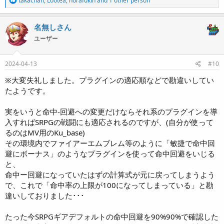
takachan
,
Lootea
,
horafukin
and 1 other person
e
a
c
名無しさん
t
ユーザー
i
o
n
s
2024-04-13
#10
:
※大変失礼しました。プラグインの適応順などで勘違いしてい
たようです。
実をいうと命中-回避への変更だけならそれ系のプラグインを導
入すればSRPGの戦闘にも適応されるのですが、(自分が使って
るのはMV用のKu_base)
その環境内でファイアーエムブレム等のように「敏捷で命中回
避にボーナス」のようなプラグインを使って命中回避をいじる
と、
命中ー回避になっていたはずの計算式が元に戻ってしまうよう
で、これで「命中率の上限が100になってしまっている」と勘
違いしておりました･･･
たった今SRPGギアデフォルトの命中回避を90%90%で確認した