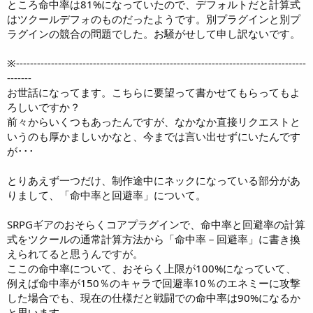
ところ命中率は81%になっていたので、デフォルトだと計算式
はツクールデフォのものだったようです。別プラグインと別プ
ラグインの競合の問題でした。お騒がせして申し訳ないです。
※-----------------------------------------------------------------------------------
-------
お世話になってます。こちらに要望って書かせてもらってもよ
ろしいですか？
前々からいくつもあったんですが、なかなか直接リクエストと
いうのも厚かましいかなと、今までは言い出せずにいたんです
が･･･
とりあえず一つだけ、制作途中にネックになっている部分があ
りまして、「命中率と回避率」について。
SRPGギアのおそらくコアプラグインで、命中率と回避率の計算
式をツクールの通常計算方法から「命中率－回避率」に書き換
えられてると思うんですが。
ここの命中率について、おそらく上限が100%になっていて、
例えば命中率が150％のキャラで回避率10％のエネミーに攻撃
した場合でも、現在の仕様だと戦闘での命中率は90%になるか
と思います。