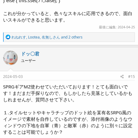
} else { this.sSet(71,false); }
これが分かっていると、色々なスキルに応用できるので、面白
いスキルができると思います。
最後に編集:
2024-04-25
R
れねれす
,
Lootea
,
名無しさん
and 2 others
e
a
c
ドッ〇君
t
ユーザー
i
o
n
s
2024-05-03
#15
:
SPRGギアMZ使わせていただいております！とても面白いで
す！まだまだ手探りなので、もしかしたら見落としているかも
しれませんが、質問させて下さい。
１.タイルセットやキャラチップのドット絵を某有名SRPG風の
イメージで素材を自作しているのですが、添付画像のようなウ
ィンドウの下地を自軍（青）と敵軍（赤）のように別々に設定
することは可能でしょうか？