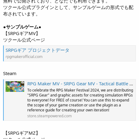
無料で公開されており、どなたでも利用できます。
ツクール公式プラグインとして、サンプルゲームの形式でも配
布されています。
●サンプルゲーム●
【SRPGギアMV】
ツクール公式ページ
SRPGギア プロジェクトデータ
rpgmakerofficial.com
Steam
RPG Maker MV - SRPG Gear MV - Tactical Battle system for RPG maker MV on Steam
To celebrate the RPG Maker Festival 2024, we are distributing
"SRPG Gear" and graphic assets for creating simulation RPGs
to everyone! For FREE of course! You can use this to expand
the scope of your game creation or use the plugin as a
reference guide for creating your own iteration!
store.steampowered.com
【SRPGギアMZ】