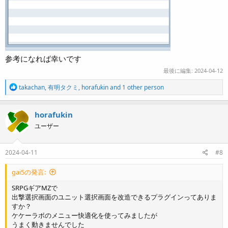
参考になれば幸いです
最後に編集:
2024-04-12
R
takachan
,
有明タクミ
,
horafukin
and 1 other person
e
a
c
horafukin
t
ユーザー
i
o
n
s
2024-04-11
#8
:
gai5の発言:
SRPGギアMZで
出撃選択画面のユニット選択画面を改造できるプラグインってありま
すか？
ケケーラボのメニュー快適化を使ってみましたが
うまく動きませんでした