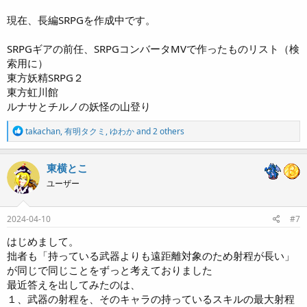
現在、長編SRPGを作成中です。
SRPGギアの前任、SRPGコンバータMVで作ったものリスト（検
索用に）
東方妖精SRPG２
東方虹川館
ルナサとチルノの妖怪の山登り
R
takachan
,
有明タクミ
,
ゆわか
and 2 others
e
a
c
東横とこ
t
ユーザー
i
o
n
s
2024-04-10
#7
:
はじめまして。
拙者も「持っている武器よりも遠距離対象のため射程が長い」
が同じで同じことをずっと考えておりました
最近答えを出してみたのは、
１、武器の射程を、そのキャラの持っているスキルの最大射程