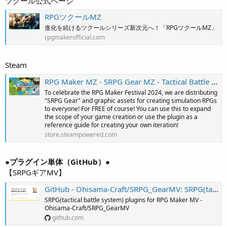
ツクール公式ページ
RPGツクールMZ
進化を続けるツクールシリーズ新次元へ！「RPGツクールMZ」
rpgmakerofficial.com
Steam
RPG Maker MZ - SRPG Gear MZ - Tactical Battle system for RPG Maker MZ on Steam
To celebrate the RPG Maker Festival 2024, we are distributing
"SRPG Gear" and graphic assets for creating simulation RPGs
to everyone! For FREE of course! You can use this to expand
the scope of your game creation or use the plugin as a
reference guide for creating your own iteration!
store.steampowered.com
●プラグイン単体（GitHub）●
【SRPGギアMV】
GitHub - Ohisama-Craft/SRPG_GearMV: SRPG(tactical battle system) plugins for RPG Maker MV
SRPG(tactical battle system) plugins for RPG Maker MV -
Ohisama-Craft/SRPG_GearMV
github.com