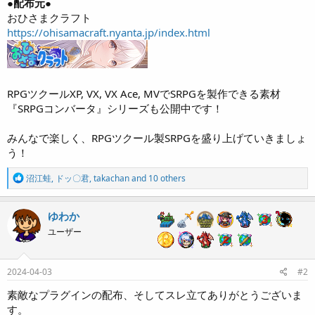
●配布元●
おひさまクラフト
https://ohisamacraft.nyanta.jp/index.html
RPGツクールXP, VX, VX Ace, MVでSRPGを製作できる素材
『SRPGコンバータ』シリーズも公開中です！
みんなで楽しく、RPGツクール製SRPGを盛り上げていきましょ
う！
R
沼江蛙
,
ドッ〇君
,
takachan
and 10 others
e
a
c
ゆわか
t
ユーザー
i
o
n
s
2024-04-03
#2
:
素敵なプラグインの配布、そしてスレ立てありがとうございま
す。