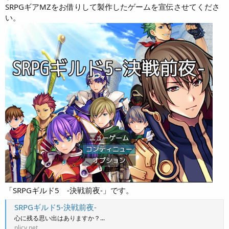
SRPGギアMZをお借りして製作したゲームを宣伝させてくださ
い。
「SRPGギルド5 -決戦前夜-」です。
SRPGギルド5-決戦前夜-
心に残る思い出はありますか？...
plicy.net