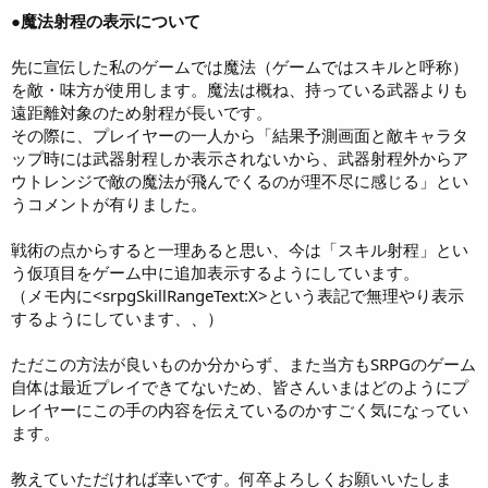
●魔法射程の表示について
先に宣伝した私のゲームでは魔法（ゲームではスキルと呼称）
を敵・味方が使用します。魔法は概ね、持っている武器よりも
遠距離対象のため射程が長いです。
その際に、プレイヤーの一人から「結果予測画面と敵キャラタ
ップ時には武器射程しか表示されないから、武器射程外からア
ウトレンジで敵の魔法が飛んでくるのが理不尽に感じる」とい
うコメントが有りました。
戦術の点からすると一理あると思い、今は「スキル射程」とい
う仮項目をゲーム中に追加表示するようにしています。
（メモ内に<srpgSkillRangeText:X>という表記で無理やり表示
するようにしています、、）
ただこの方法が良いものか分からず、また当方もSRPGのゲーム
自体は最近プレイできてないため、皆さんいまはどのようにプ
レイヤーにこの手の内容を伝えているのかすごく気になってい
ます。
教えていただければ幸いです。何卒よろしくお願いいたしま