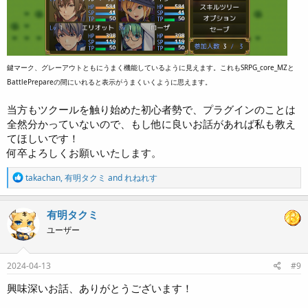
鍵マーク、グレーアウトともにうまく機能しているように見えます。これもSRPG_core_MZと
BattlePrepareの間にいれると表示がうまくいくように思えます。
当方もツクールを触り始めた初心者勢で、プラグインのことは
全然分かっていないので、もし他に良いお話があれば私も教え
てほしいです！
何卒よろしくお願いいたします。
R
takachan
,
有明タクミ
and
れねれす
e
a
c
有明タクミ
t
ユーザー
i
o
n
s
2024-04-13
#9
:
興味深いお話、ありがとうございます！