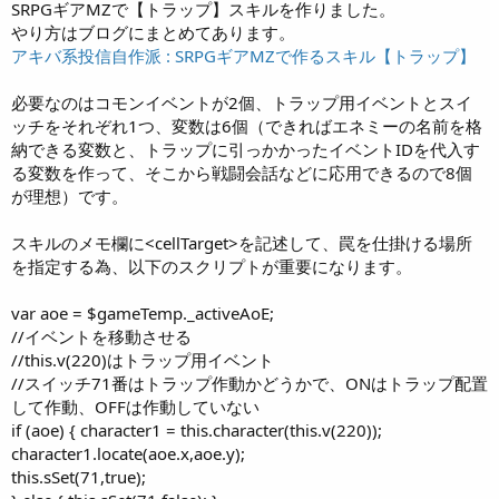
SRPGギアMZで【トラップ】スキルを作りました。
やり方はブログにまとめてあります。
アキバ系投信自作派 : SRPGギアMZで作るスキル【トラップ】
必要なのはコモンイベントが2個、トラップ用イベントとスイ
ッチをそれぞれ1つ、変数は6個（できればエネミーの名前を格
納できる変数と、トラップに引っかかったイベントIDを代入す
る変数を作って、そこから戦闘会話などに応用できるので8個
が理想）です。
スキルのメモ欄に<cellTarget>を記述して、罠を仕掛ける場所
を指定する為、以下のスクリプトが重要になります。
var aoe = $gameTemp._activeAoE;
//イベントを移動させる
//this.v(220)はトラップ用イベント
//スイッチ71番はトラップ作動かどうかで、ONはトラップ配置
して作動、OFFは作動していない
if (aoe) { character1 = this.character(this.v(220));
character1.locate(aoe.x,aoe.y);
this.sSet(71,true);