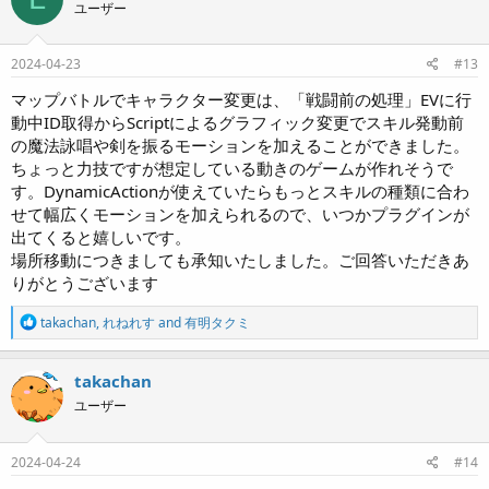
ユーザー
i
o
n
s
2024-04-23
#13
:
マップバトルでキャラクター変更は、「戦闘前の処理」EVに行
動中ID取得からScriptによるグラフィック変更でスキル発動前
の魔法詠唱や剣を振るモーションを加えることができました。
ちょっと力技ですが想定している動きのゲームが作れそうで
す。DynamicActionが使えていたらもっとスキルの種類に合わ
せて幅広くモーションを加えられるので、いつかプラグインが
出てくると嬉しいです。
場所移動につきましても承知いたしました。ご回答いただきあ
りがとうございます
R
takachan
,
れねれす
and
有明タクミ
e
a
c
takachan
t
ユーザー
i
o
n
s
2024-04-24
#14
: