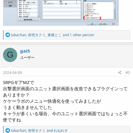
R
takachan
,
有明タクミ
,
東横とこ
and 1 other person
e
a
c
gai5
G
t
ユーザー
i
o
n
s
2024-04-09
#5
:
SRPGギアMZで
出撃選択画面のユニット選択画面を改造できるプラグインって
ありますか？
ケケーラボのメニュー快適化を使ってみましたが
うまく動きませんでした
キャラが多くいる場合、今のユニット選択画面ではちょっと不
便ですね
R
takachan
,
有明タクミ
and
れねれす