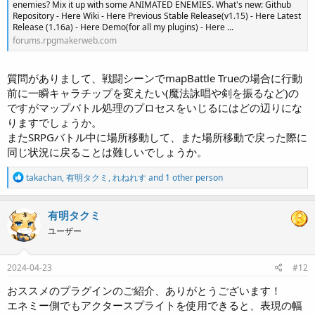
enemies? Mix it up with some ANIMATED ENEMIES. What's new: Github
Repository - Here Wiki - Here Previous Stable Release(v1.15) - Here Latest
Release (1.16a) - Here Demo(for all my plugins) - Here ...
forums.rpgmakerweb.com
質問がありまして、戦闘シーンでmapBattle Trueの場合に行動
前に一瞬キャラチップを変えたい(魔法詠唱や剣を振るなど)の
ですがマップバトル処理のプロセスをいじるにはどの辺りにな
りますでしょうか。
またSRPGバトル中に場所移動して、また場所移動で戻った際に
同じ状況に戻ることは難しいでしょうか。
R
takachan
,
有明タクミ
,
れねれす
and 1 other person
e
a
c
有明タクミ
t
ユーザー
i
o
n
s
2024-04-23
#12
:
おススメのプラグインのご紹介、ありがとうございます！
エネミー側でもアクタースプライトを使用できると、表現の幅