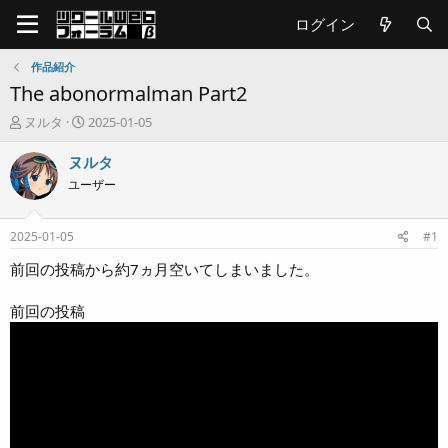
ログイン
作品紹介
The abonormalman Part2
T
開
ヌルタ
2025-01-05
h
始
r
日
ヌルタ
e
ユーザー
a
d
s
2025-01-05
#1
t
a
前回の投稿から約7ヵ月空いてしまいました。
r
t
前回の投稿
e
r