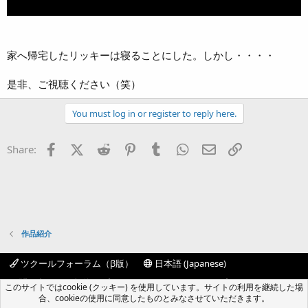
家へ帰宅したリッキーは寝ることにした。しかし・・・・
是非、ご視聴ください（笑）
You must log in or register to reply here.
Facebook
X (Twitter)
Reddit
Pinterest
Tumblr
WhatsApp
Eメール
リンク
Share:
作品紹介
ツクールフォーラム（β版）
日本語 (Japanese)
お問い合わせ
規約
プライバシーポリシー
ヘルプ
このサイトではcookie (クッキー) を使用しています。サイトの利用を継続した場
フォーラムトップ
R
合、cookieの使用に同意したものとみなさせていただきます。
S