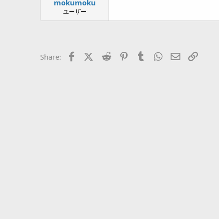
mokumoku
a
r
ユーザー
t
e
r
Facebook
X (Twitter)
Reddit
Pinterest
Tumblr
WhatsApp
Eメール
リン
Share: