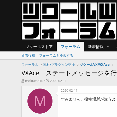
ツクールストア
フォーラム
新着情報
新着投稿
フォーラムを検索する
フォーラム
素材/プラグイン交換
ツクールVX/VXAce
VXAce ステートメッセージを
T
開
mokumoku
2020-02-11
h
始
r
日
2020-02-11
e
M
すみません、投稿場所が違うよ
a
d
s
t